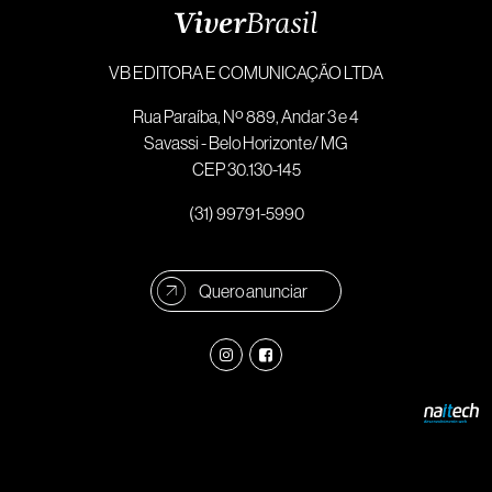
VB EDITORA E COMUNICAÇÃO LTDA
Rua Paraíba, Nº 889, Andar 3 e 4
Savassi - Belo Horizonte/ MG
CEP 30.130-145
(31) 99791-5990
Quero anunciar