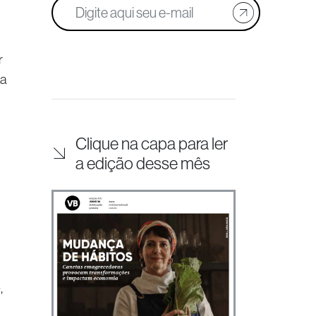
r
 a
Clique na capa para ler
a edição desse mês
,