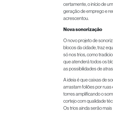
certamente, o início de u
geração de emprego e rend
acrescentou.
Nova sonorização
O novo projeto de sonoriz
blocos da cidade, traz e
só nos trios, como tradici
que atenderá todos os blo
as possibilidades de atras
A ideia é que caixas de 
arrastam foliões por ruas
torres amplificando o som
cortejo com qualidade téc
Os trios ainda serão mais