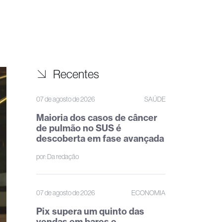
Recentes
07 de agosto de 2026
SAÚDE
Maioria dos casos de câncer
de pulmão no SUS é
descoberta em fase avançada
por:
Da redação
07 de agosto de 2026
ECONOMIA
Pix supera um quinto das
vendas em bares e