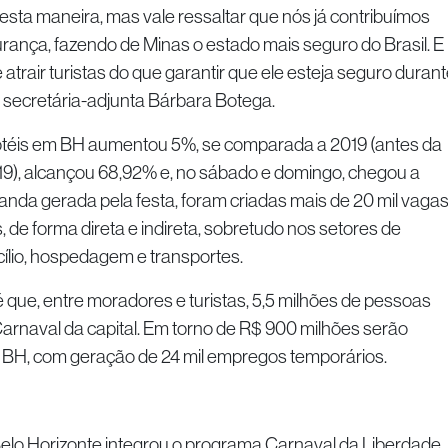
sta maneira, mas vale ressaltar que nós já contribuímos
rança, fazendo de Minas o estado mais seguro do Brasil. E
trair turistas do que garantir que ele esteja seguro durant
 a secretária-adjunta Bárbara Botega.
otéis em BH aumentou 5%, se comparada a 2019 (antes da
-19), alcançou 68,92% e, no sábado e domingo, chegou a
nda gerada pela festa, foram criadas mais de 20 mil vaga
de forma direta e indireta, sobretudo nos setores de
ílio, hospedagem e transportes.
é que, entre moradores e turistas, 5,5 milhões de pessoas
arnaval da capital. Em torno de R$ 900 milhões serão
 BH, com geração de 24 mil empregos temporários.
elo Horizonte integrou o programa Carnaval da Liberdade,