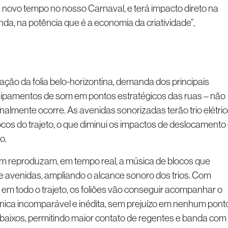
m novo tempo no nosso Carnaval, e terá impacto direto na
a, na potência que é a economia da criatividade”,
ação da folia belo-horizontina, demanda dos principais
quipamentos de som em pontos estratégicos das ruas – não
onalmente ocorre. As avenidas sonorizadas terão trio elétric
cos do trajeto, o que diminui os impactos de deslocamento
o.
som reproduzam, em tempo real, a música de blocos que
 e avenidas, ampliando o alcance sonoro dos trios. Com
 em todo o trajeto, os foliões vão conseguir acompanhar o
nica incomparável e inédita, sem prejuízo em nenhum ponto
 baixos, permitindo maior contato de regentes e banda com