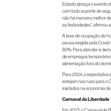
Estado abraça o evento de
com todo suporte de segu
não há maneira melhor de a
as festividades”, afirmou
A taxa de ocupação de h
pausa exigida pela Covid
80%. Para atender à dema
de empregos temporários, 
alimentação fora do domic
Para 2024, a expectativa 
estejam nas ruas para o C
injetados na economia de
Carnaval da Liberdade
Em 2023, o Carnaval de B