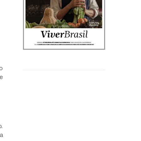
o
 e
.
 a