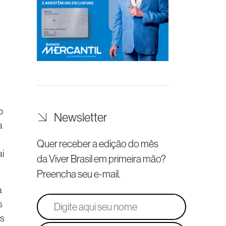
o
Newsletter
a
Quer receber a edição do mês
i
da Viver Brasil
em primeira mão?
Preencha seu e-mail.
a
s
as