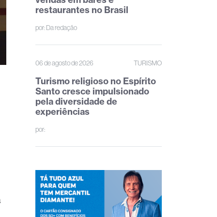
restaurantes no Brasil
por:
Da redação
06 de agosto de 2026
TURISMO
Turismo religioso no Espírito
Santo cresce impulsionado
pela diversidade de
experiências
por:
a