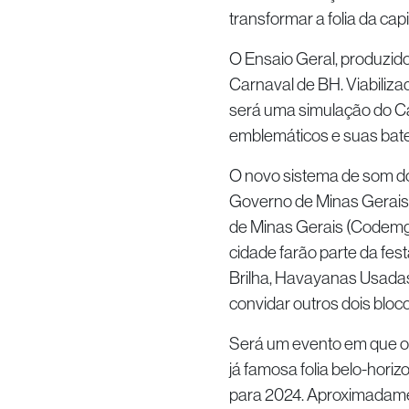
transformar a folia da cap
O Ensaio Geral, produzido 
Carnaval de BH. Viabilizad
será uma simulação do Carn
emblemáticos e suas bater
O novo sistema de som do
Governo de Minas Gerais
de Minas Gerais (Codemge
cidade farão parte da fes
Brilha, Havayanas Usadas,
convidar outros dois bloco
Será um evento em que o 
já famosa folia belo-hori
para 2024. Aproximadamen