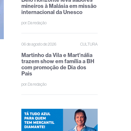
mineiros à Malásia em missão
internacional da Unesco
por:
Da redação
06 de agosto de 2026
CULTURA
Martinho da Vila e Mart’nália
trazem show em família a BH
com promoção de Dia dos
Pais
por:
Da redação