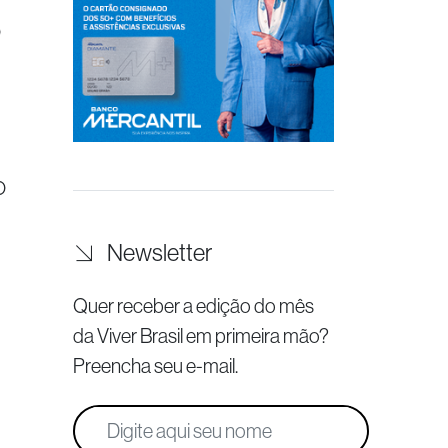
O
O
Newsletter
Quer receber a edição do mês
da Viver Brasil
em primeira mão?
Preencha seu e-mail.