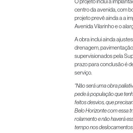
O projeto inclui a implan
centro da avenida, com bo
projeto prevê ainda a a i
Avenida Vilarinho e o alar
A obra inclui ainda ajust
drenagem, pavimentação, 
supervisionados pela Sup
prazo para conclusão é de
serviço.
“Não será uma obra paliati
pede à população que tenha
feitos desvios, que precis
Belo Horizonte com essa tr
rolamento e não haverá ess
tempo nos deslocamentos se