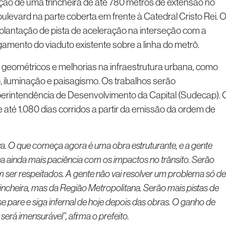
tação de uma trincheira de até 780 metros de extensão no
ulevard na parte coberta em frente à Catedral Cristo Rei. 
mplantação de pista de aceleração na interseção com a
gamento do viaduto existente sobre a linha do metrô.
es geométricos e melhorias na infraestrutura urbana, como
iluminação e paisagismo. Os trabalhos serão
erintendência de Desenvolvimento da Capital (Sudecap). 
 até 1.080 dias corridos a partir da emissão da ordem de
va. O que começa agora é uma obra estruturante, e a gente
 ainda mais paciência com os impactos no trânsito. Serão
am ser respeitados. A gente não vai resolver um problema só de
incheira, mas da Região Metropolitana. Serão mais pistas de
e pare e siga infernal de hoje depois das obras. O ganho de
rá imensurável”, afirma o prefeito.