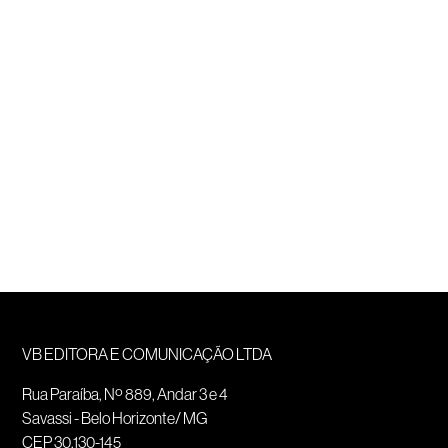
VB EDITORA E COMUNICAÇÃO LTDA
Rua Paraíba, Nº 889, Andar 3 e 4
Savassi - Belo Horizonte/ MG
CEP 30.130-145