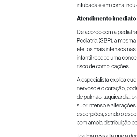
intubada e em coma induzi
Atendimento imediato 
De acordo com a pediatra
Pediatria (SBP), a mesma
efeitos mais intensos na
infantil recebe uma conce
risco de complicações.
A especialista explica qu
nervoso e o coração, po
de pulmão, taquicardia, br
suor intenso e alterações
escorpiões, sendo o esco
com ampla distribuição pel
Joelma ressalta que a dor 