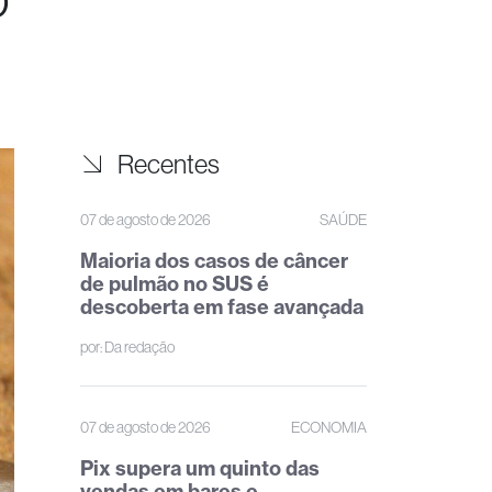
Recentes
07 de agosto de 2026
SAÚDE
Maioria dos casos de câncer
de pulmão no SUS é
descoberta em fase avançada
por:
Da redação
07 de agosto de 2026
ECONOMIA
Pix supera um quinto das
vendas em bares e