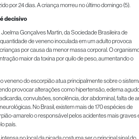
do por 24 dias. A criança morreu no último domingo (5).
é decisivo
 Joelma Gonçalves Martin, da Sociedade Brasileira de
 quantidade de veneno inoculada em um adulto provoca
s crianças por causa da menor massa corporal. O organism
ntração maior da toxina por quilo de peso, aumentando o
e o veneno do escorpião atua principalmente sobre o sistem
dendo provocar alterações como hipertensão, edema agud
adicardia, convulsões, sonolência, dor abdominal, falta de ar
 neurológicas. No Brasil, existem mais de 170 espécies de
rpião-amarelo o responsável pelos acidentes mais graves 
o país.
intensa no local da picada costuma ser o principal sinal do