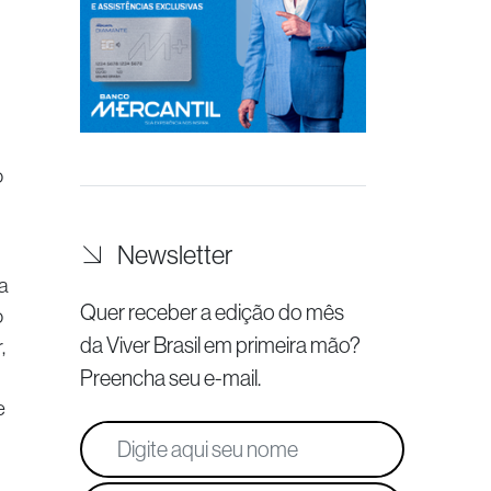
o
Newsletter
a
Quer receber a edição do mês
o
da Viver Brasil
em primeira mão?
,
Preencha seu e-mail.
e