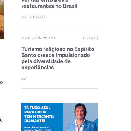
restaurantes no Brasil
por:
Da redação
06 de agosto de 2026
TURISMO
Turismo religioso no Espírito
Santo cresce impulsionado
pela diversidade de
experiências
por:
os
,