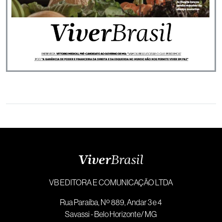
VB EDITORA E COMUNICAÇÃO LTDA
Rua Paraíba, Nº 889, Andar 3 e 4
Savassi - Belo Horizonte/ MG