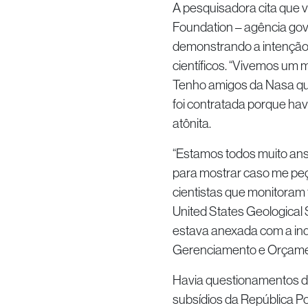
A pesquisadora cita que 
Foundation – agência go
demonstrando a intenção 
científicos. “Vivemos um 
Tenho amigos da Nasa qu
foi contratada porque ha
atônita.
“Estamos todos muito an
para mostrar caso me peç
cientistas que monitoram 
United States Geological 
estava anexada com a indi
Gerenciamento e Orçamen
Havia questionamentos do
subsídios da República P