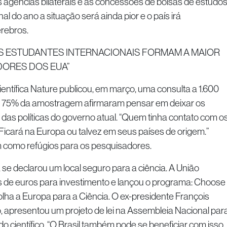
as agências bilaterais e as concessões de bolsas de estudos
nal do ano a situação será ainda pior e o país irá
érebros.
 OS ESTUDANTES INTERNACIONAIS FORMAM A MAIOR
DORES DOS EUA”
ientífica Nature publicou, em março, uma consulta a 1.600
de 75% da amostragem afirmaram pensar em deixar os
das políticas do governo atual. “Quem tinha contato com o
 Ficará na Europa ou talvez em seus países de origem.”
 como refúgios para os pesquisadores.
 se declarou um local seguro para a ciência. A União
 de euros para investimento e lançou o programa: Choose
lha a Europa para a Ciência. O ex-presidente François
, apresentou um projeto de lei na Assembleia Nacional par
ado científico. “O Brasil também pode se beneficiar com isso.