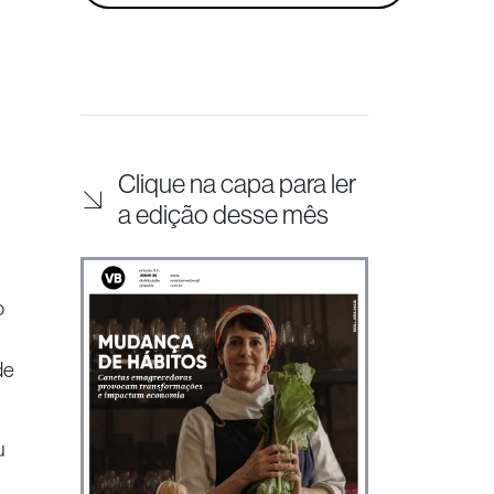
Clique na capa para ler
a edição desse mês
o
de
u