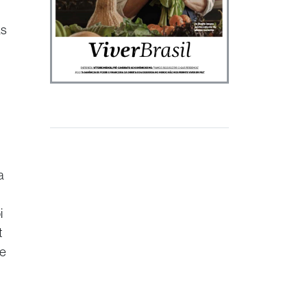
às
a
i
t
re