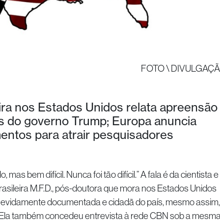
FOTO \ DIVULGAÇ
eira nos Estados Unidos relata apreensão
 do governo Trump; Europa anuncia
mentos para atrair pesquisadores
mas bem difícil. Nunca foi tão difícil.” A fala é da cientista e
brasileira M.F.D., pós-doutora que mora nos Estados Unidos
Devidamente documentada e cidadã do país, mesmo assim,
ar. Ela também concedeu entrevista à rede CBN sob a mesm