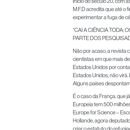
início do século 20, com 
M.F.D acredita que até o fi
experimentar a fuga de c
“CAI A CIÊNCIA TODA;
PARTE DOS PESQUISA
Não por acaso, a revista c
cientistas em que mais 
Estados Unidos por conta 
Estados Unidos, não virá.
Alguns países despontam
É o caso da França, que já
Europeia tem 500 milhões
Europe for Science – Esco
Hollande, agora deputado
criar o estatuto do refugi