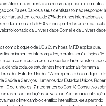
tos climáticos ou ambientais ou mesmo apenas a elementos
ação dos Países Baixos a seus cientistas foi não responder 
e de Harvard tem cerca de 27% de alunos internacionais e
s retidos e cerca de 6.800 alunos proibidos de se matricula
lor foi cortado da Universidade Cornell e da Universidade
s com o bloqueio de US$ 65 milhões. M.F.D explica que,
 financiamentos interrompidos, o professor é atingido. “É
s vêm para cá em busca de uma oportunidade transformador
i a ciência toda; os estudantes internacionais formam a
ores dos Estados Uni dos.” A cereja deste bolo indigesto fo
o de Saúde e Serviços Humanos dos Estados Unidos, Rober
, em 10 de junho, os 17 integrantes do Comitê Consultivo sob
sobre as recomendações de vacinas. A internacionalização
, mas o intercâmbio científico intensificou-se a partir do