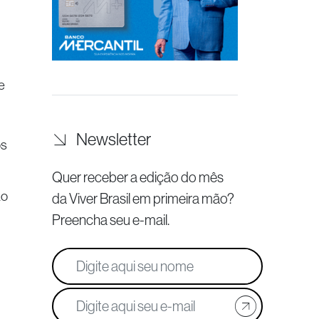
e
Newsletter
os
Quer receber a edição do mês
ão
da Viver Brasil
em primeira mão?
Preencha seu e-mail.