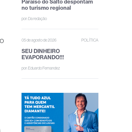
Paraíso do Salto despontam
no turismo regional
por:
Da redação
05 de agosto de 2026
POLÍTICA
ÃO
SEU DINHEIRO
EVAPORANDO!!!
por:
Eduardo Fernandez
a