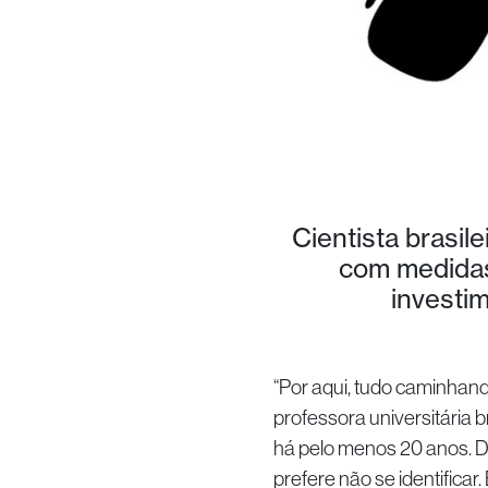
Cientista brasil
com medidas
investi
“Por aqui, tudo caminhando, 
professora universitária 
há pelo menos 20 anos. 
prefere não se identific