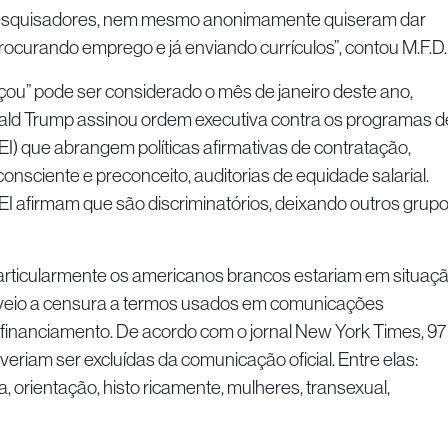
pesquisadores, nem mesmo anonimamente quiseram dar
ocurando emprego e já enviando currículos”, contou M.F.D.
ou” pode ser considerado o mês de janeiro deste ano,
ald Trump assinou ordem executiva contra os programas d
EI) que abrangem políticas afirmativas de contratação,
onsciente e preconceito, auditorias de equidade salarial.
I afirmam que são discriminatórios, deixando outros grup
articularmente os americanos brancos estariam em situaç
 veio a censura a termos usados em comunicações
e financiamento. De acordo com o jornal New York Times, 97
eriam ser excluídas da comunicação oficial. Entre elas:
a, orientação, histo ricamente, mulheres, transexual,