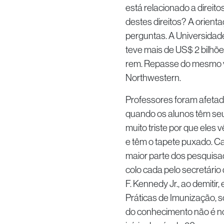
está relacionado a direi
destes direitos? A orient
perguntas. A Universidad
teve mais de US$ 2 bilhõe
rem. Repasse do mesmo va
Northwestern.
Professores foram afetado
quando os alunos têm seus
muito triste por que ele
e têm o tapete puxado. Ca
maior parte dos pesquisad
colo cada pelo secretári
F. Kennedy Jr., ao demitir
Práticas de Imunização, 
do conhecimento não é nova