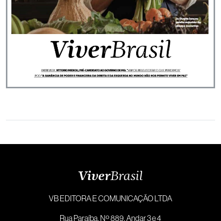
VB EDITORA E COMUNICAÇÃO LTDA
Rua Paraíba, Nº 889, Andar 3 e 4