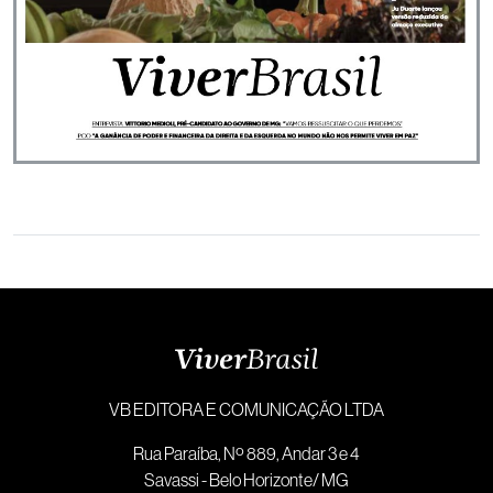
VB EDITORA E COMUNICAÇÃO LTDA
Rua Paraíba, Nº 889, Andar 3 e 4
Savassi - Belo Horizonte/ MG