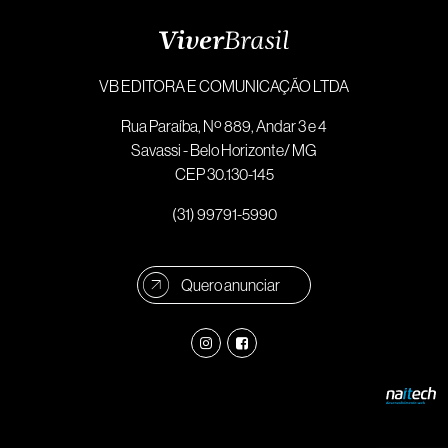
VB EDITORA E COMUNICAÇÃO LTDA
Rua Paraíba, Nº 889, Andar 3 e 4
Savassi - Belo Horizonte/ MG
CEP 30.130-145
(31) 99791-5990
Quero anunciar