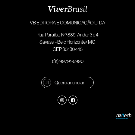
VB EDITORA E COMUNICAÇÃO LTDA
Rua Paraíba, Nº 889, Andar 3 e 4
Savassi - Belo Horizonte/ MG
CEP 30.130-145
(31) 99791-5990
Quero anunciar