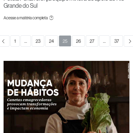
Grande do Sul
Acesse a matéria completa
1
…
23
24
25
26
27
…
37