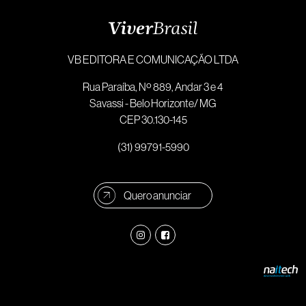
VB EDITORA E COMUNICAÇÃO LTDA
Rua Paraíba, Nº 889, Andar 3 e 4
Savassi - Belo Horizonte/ MG
CEP 30.130-145
(31) 99791-5990
Quero anunciar