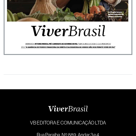
VB EDITORA E COMUNICAÇÃO LTDA
Rua Paraíba, Nº 889, Andar 3 e 4