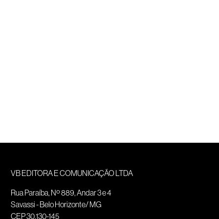
VB EDITORA E COMUNICAÇÃO LTDA
Rua Paraíba, Nº 889, Andar 3 e 4
Savassi - Belo Horizonte/ MG
CEP 30.130-145