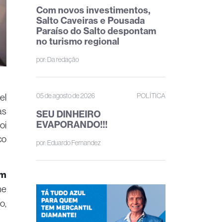
Com novos investimentos,
Salto Caveiras e Pousada
Paraíso do Salto despontam
no turismo regional
por:
Da redação
05 de agosto de 2026
POLÍTICA
el
as
SEU DINHEIRO
EVAPORANDO!!!
oi
co
por:
Eduardo Fernandez
em
he
o,