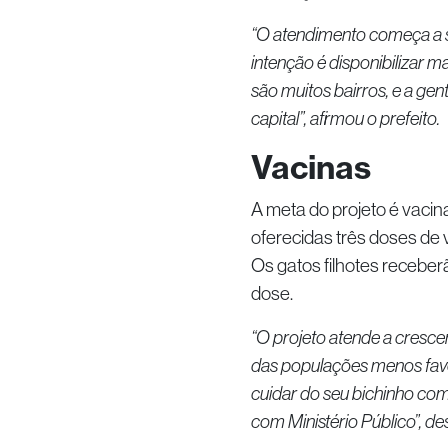
“O atendimento começa a se
intenção é disponibilizar m
são muitos bairros, e a ge
capital”, afirmou o prefeito.
Vacinas
A meta do projeto é vacina
oferecidas três doses de 
Os gatos filhotes receber
dose.
“O projeto atende a cresce
das populações menos favo
cuidar do seu bichinho co
com Ministério Público”, d