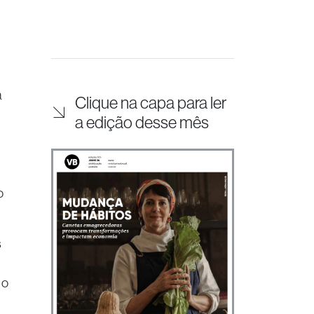
a
Clique na capa para ler
a edição desse mês
o
s
 o