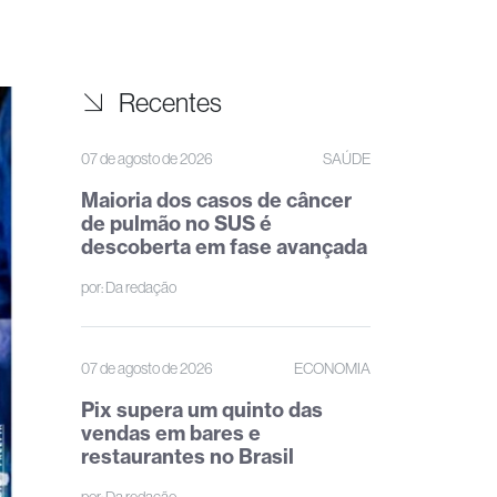
Recentes
07 de agosto de 2026
SAÚDE
Maioria dos casos de câncer
de pulmão no SUS é
descoberta em fase avançada
por:
Da redação
07 de agosto de 2026
ECONOMIA
Pix supera um quinto das
vendas em bares e
restaurantes no Brasil