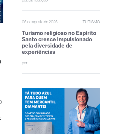
por:
Da redação
06 de agosto de 2026
TURISMO
Turismo religioso no Espírito
Santo cresce impulsionado
pela diversidade de
experiências
m
por:
o
s