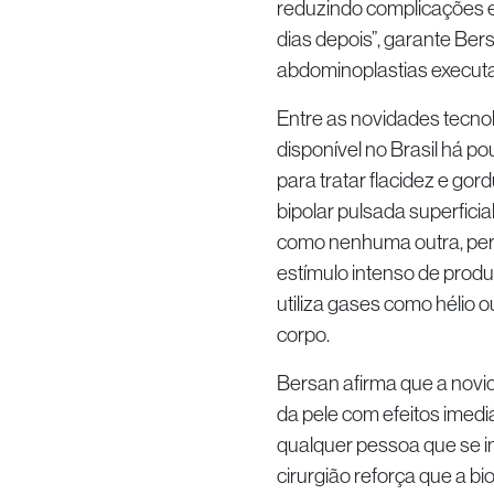
reduzindo complicações e 
dias depois”, garante Be
abdominoplastias executa
Entre as novidades tecnol
disponível no Brasil há 
para tratar flacidez e g
bipolar pulsada superficial
como nenhuma outra, perm
estímulo intenso de produ
utiliza gases como hélio 
corpo.
Bersan afirma que a novi
da pele com efeitos imedi
qualquer pessoa que se in
cirurgião reforça que a bio