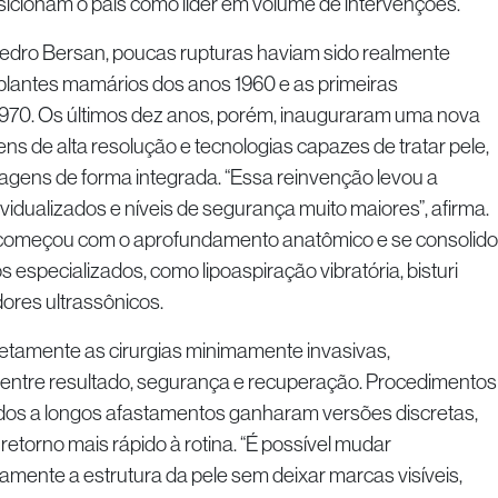
sicionam o país como líder em volume de intervenções.
 Pedro Bersan, poucas rupturas haviam sido realmente
mplantes mamários dos anos 1960 e as primeiras
1970. Os últimos dez anos, porém, inauguraram uma nova
ns de alta resolução e tecnologias capazes de tratar pele,
lagens de forma integrada. “Essa reinvenção levou a
vidualizados e níveis de segurança muito maiores”, afirma.
a começou com o aprofundamento anatômico e se consolid
s especializados, como lipoaspiração vibratória, bisturi
dores ultrassônicos.
tamente as cirurgias minimamente invasivas,
 entre resultado, segurança e recuperação. Procedimentos
dos a longos afastamentos ganharam versões discretas,
retorno mais rápido à rotina. “É possível mudar
amente a estrutura da pele sem deixar marcas visíveis,