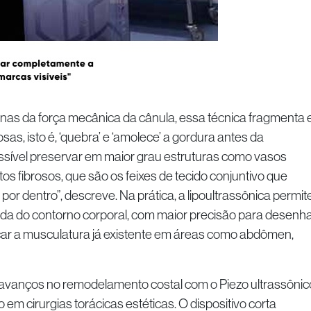
as da força mecânica da cânula, essa técnica fragmenta 
sas, isto é, ‘quebra’ e ‘amolece’ a gordura antes da
ossível preservar em maior grau estruturas como vasos
os fibrosos, que são os feixes de tecido conjuntivo que
por dentro”, descreve. Na prática, a lipoultrassônica permit
ada do contorno corporal, com maior precisão para desenh
çar a musculatura já existente em áreas como abdômen,
anços no remodelamento costal com o Piezo ultrassônic
m cirurgias torácicas estéticas. O dispositivo corta