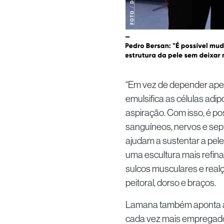
“Em vez de depender apen
emulsifica as células adipo
aspiração. Com isso, é p
sanguíneos, nervos e sept
ajudam a sustentar a pele 
uma escultura mais refin
sulcos musculares e real
peitoral, dorso e braços.
Lamana também aponta av
cada vez mais empregado e