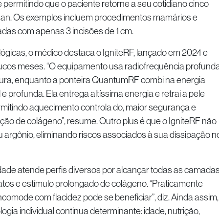
permitindo que o paciente retorne a seu cotidiano cinco
rsan. Os exemplos incluem procedimentos mamários e
das com apenas 3 incisões de 1 cm.
ógicas, o médico destaca o IgniteRF, lançado em 2024 e
poucos meses. “O equipamento usa radiofrequência profund
ordura, enquanto a ponteira QuantumRF combi na energia
 e profunda. Ela entrega altíssima energia e retrai a pele
itindo aquecimento controla do, maior segurança e
ção de colágeno”, resume. Outro plus é que o IgniteRF não
ou argônio, eliminando riscos associados à sua dissipação n
dade atende perfis diversos por alcançar todas as camada
atos e estímulo prolongado de colágeno. “Praticamente
comode com flacidez pode se beneficiar”, diz. Ainda assim,
logia individual continua determinante: idade, nutrição,