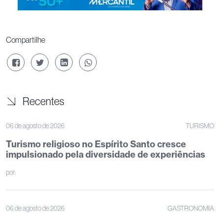
Compartilhe
Recentes
06 de agosto de 2026
TURISMO
Turismo religioso no Espírito Santo cresce
impulsionado pela diversidade de experiências
por:
06 de agosto de 2026
GASTRONOMIA