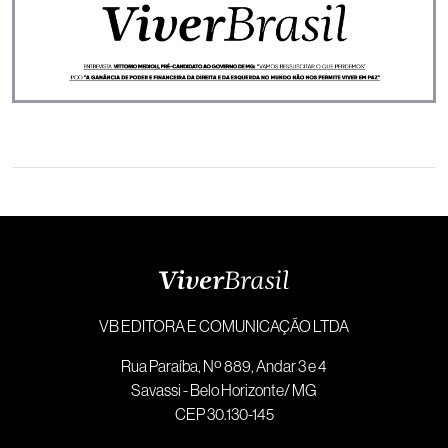
VB EDITORA E COMUNICAÇÃO LTDA
Rua Paraíba, Nº 889, Andar 3 e 4
Savassi - Belo Horizonte/ MG
CEP 30.130-145