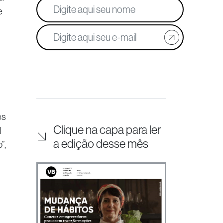
e
es
Clique na capa para ler
l
a edição desse mês
”,