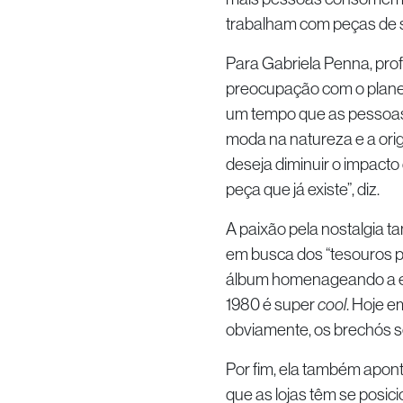
trabalham com peças de 
Para Gabriela Penna, pro
preocupação com o planeta
um tempo que as pessoas
moda na natureza e a orig
deseja diminuir o impacto
peça que já existe”, diz.
A paixão pela nostalgia 
em busca dos “tesouros pe
álbum homenageando a era
1980 é super
cool
. Hoje e
obviamente, os brechós se
Por fim, ela também apont
que as lojas têm se posi