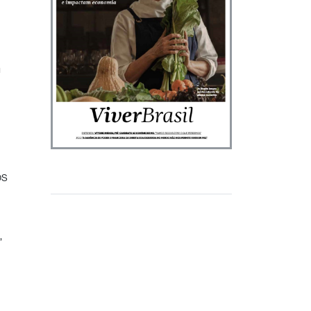
m
ós
,