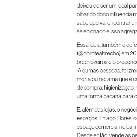
deixou de ser um local p
olhar do dono influencia
sabe que vai encontrar um
selecionado e isso agrega 
Essa ideia também é def
(@doroteabrecho) em 2012
brechozeiros é o preconce
“Algumas pessoas, felizme
morta ou reclama que é c
de compra, higienização,
uma forma bacana para o cl
E, além das lojas, o negó
espaços. Thiago Flores,
espaço comercial no bairr
Desde então, vende as p