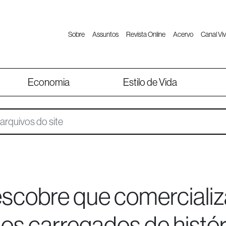
Sobre
Assuntos
Revista Online
Acervo
Canal Viv
Economia
Estilo de Vida
escobre que comercializ
os carregados de histór