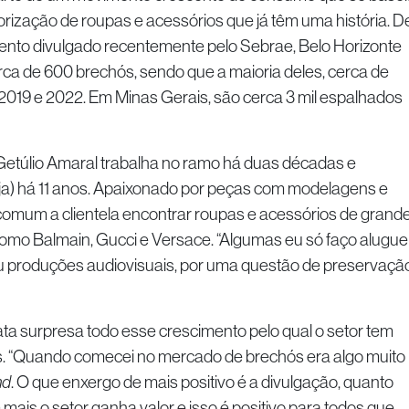
orização de roupas e acessórios que já têm uma história. D
nto divulgado recentemente pelo Sebrae, Belo Horizonte
ca de 600 brechós, sendo que a maioria deles, cerca de
2019 e 2022. Em Minas Gerais, são cerca 3 mil espalhados
Getúlio Amaral trabalha no ramo há duas décadas e
a) há 11 anos. Apaixonado por peças com modelagens e
 comum a clientela encontrar roupas e acessórios de grand
omo Balmain, Gucci e Versace. “Algumas eu só faço alugue
ou produções audiovisuais, por uma questão de preservação
ata surpresa todo esse crescimento pelo qual o setor tem
. “Quando comecei no mercado de brechós era algo muito
nd
. O que enxergo de mais positivo é a divulgação, quanto
is o setor ganha valor e isso é positivo para todos que