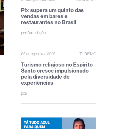
Pix supera um quinto das
vendas em bares e
restaurantes no Brasil
por:
Da redação
06 de agosto de 2026
TURISMO
Turismo religioso no Espírito
Santo cresce impulsionado
pela diversidade de
experiências
por: