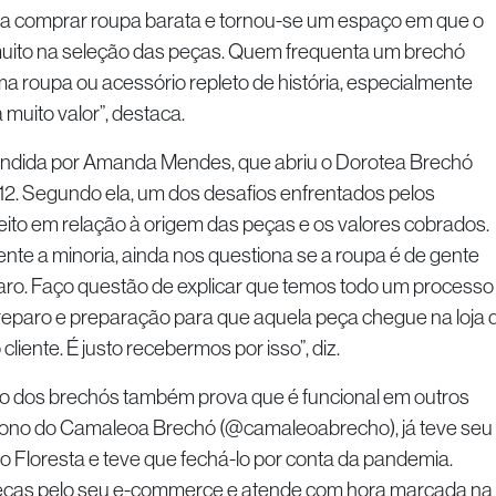
ara comprar roupa barata e tornou-se um espaço em que o
 muito na seleção das peças. Quem frequenta um brechó
a roupa ou acessório repleto de história, especialmente
muito valor”, destaca.
endida por Amanda Mendes, que abriu o Dorotea Brechó
. Segundo ela, um dos desafios enfrentados pelos
ito em relação à origem das peças e os valores cobrados.
nte a minoria, ainda nos questiona se a roupa é de gente
aro. Faço questão de explicar que temos todo um processo
 reparo e preparação para que aquela peça chegue na loja 
iente. É justo recebermos por isso”, diz.
cio dos brechós também prova que é funcional em outros
 dono do Camaleoa Brechó (@camaleoabrecho), já teve seu
o Floresta e teve que fechá-lo por conta da pandemia.
eças pelo seu e-commerce e atende com hora marcada na