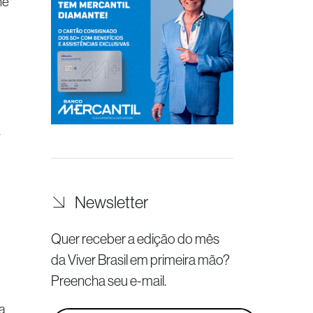
me
a
Newsletter
Quer receber a edição do mês
da Viver Brasil
em primeira mão?
Preencha seu e-mail.
a