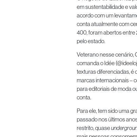
em sustentabilidade e val
acordo com um levantame
conta atualmente com cer
400, foram abertos entre 
pelo estado.
Veterano nesse cenário, 
comanda o Idée (@ideeloj
texturas diferenciadas, é
marcas internacionais – c
para editoriais de moda 
conta.
Para ele, tem sido uma gr
passado nos últimos anos
restrito, quase
undergrou
mais pessoas consomem ma