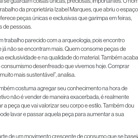
l se guardam coisas únicas, preciosas, importantes. O no
trabalho da proprietária Izabel Marques, que abriu o espaço
oferece peças únicas e exclusivas que garimpa em feiras,
s de pessoas.
m trabalho parecido com a arqueologia, pois encontro
e já não se encontram mais. Quem consome peças de
na exclusividade e na qualidade do material. Também acab
 consumismo desenfreado que vivemos hoje. Comprar
ito mais sustentável”, analisa.
ambém costuma agregar seu conhecimento na hora de
bjetivo não é vender de maneira exacerbada, é realmente
ar a peça que vai valorizar seu corpo e estilo. Também dou
ode lavar e passar aquela peça para aumentar a sua
parte de um movimento crescente de consumo que se basei