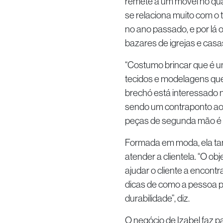
remete a um móvel no qua
se relaciona muito com o 
no ano passado, e por lá 
bazares de igrejas e casa
“Costumo brincar que é u
tecidos e modelagens qu
brechó está interessado 
sendo um contraponto ao
peças de segunda mão é mu
Formada em moda, ela t
atender a clientela. “O o
ajudar o cliente a encontr
dicas de como a pessoa p
durabilidade”, diz.
O negócio de Izabel faz 