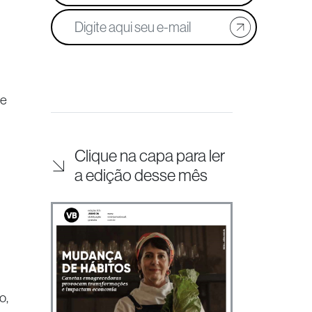
de
Clique na capa para ler
a edição desse mês
o,