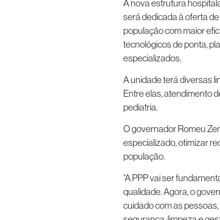
A nova estrutura hospitala
será dedicada à oferta de
população com maior efic
tecnológicos de ponta, p
especializados.
A unidade terá diversas l
Entre elas, atendimento d
pediatria.
O governador Romeu Zema a
especializado, otimizar 
população.
“A PPP vai ser fundament
qualidade. Agora, o gover
cuidado com as pessoas, 
segurança, limpeza e gestã