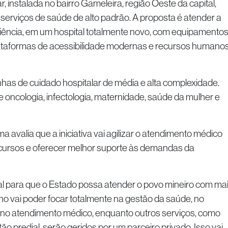
r, instalada no bairro Gameleira, região Oeste da capital,
 serviços de saúde de alto padrão. A proposta é atender a
iência, em um hospital totalmente novo, com equipamento
lataformas de acessibilidade modernas e recursos humano
inhas de cuidado hospitalar de média e alta complexidade.
e oncologia, infectologia, maternidade, saúde da mulher e
valia que a iniciativa vai agilizar o atendimento médico
recursos e oferecer melhor suporte às demandas da
al para que o Estado possa atender o povo mineiro com ma
no vai poder focar totalmente na gestão da saúde, no
no atendimento médico, enquanto outros serviços, como
o predial, serão geridos por um parceiro privado. Isso vai