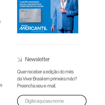
s
s
Newsletter
Quer receber a edição do mês
da Viver Brasil
em primeira mão?
is
Preencha seu e-mail.