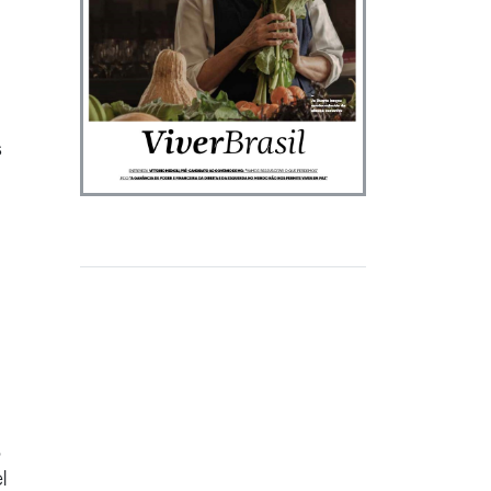
s
,
l