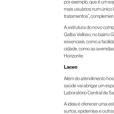
por exemplo, que é um eq
mais usuários num único l
tratamentos”, complement
A estrutura do novo comp
Galba Velloso, no bairro 
essenciais, como a facili
cidade, como as avenidas
Horizonte.
Lacen
Além do atendimento hosp
saúde vai abrigar um esp
Laboratório Central de Sa
A ideia é oferecer uma e
surtos, epidemias e outr