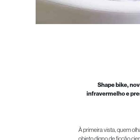
Shape bike, nov
infravermelho e pre
À primeira vista, quem ol
objeto digno de ficção cie