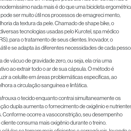
oderníssimo nada mais é do que uma bicicleta ergométric
e pode ser muito útil nos processos de emagreci mento,
horia da textura da pele. Chamado de shape bike, o
diversas tecnologias usadas pelo Kurotel, spa médico
S), para o tratamento de seus clientes. Inovador, o
átil e se adapta às diferentes necessidades de cada pesso
gia de vácuo de gravidade zero, ou seja, ela cria uma
tivo ao extrair todo o ar de sua cápsula. O método é
zir a celulite em áreas problemáticas específicas, ao
ra a circulação sanguínea e linfática.
afrouxa o tecido enquanto contrai simultaneamente os
ção dupla aumenta o fornecimento de oxigênio e nutriente
as. Conforme ocorre a vasoconstrição, seu desempenho
 cliente consuma mais oxigênio durante o treino.
élulas se tornam mais eficientes e carregáveis, levando a