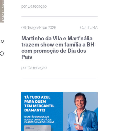
por:
Da redação
06 de agosto de 2026
CULTURA
Martinho da Vila e Mart’nália
ro
trazem show em família a BH
com promoção de Dia dos
ÃO
Pais
por:
Da redação