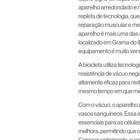
aparelho arredondado e m
repleta de tecnologia, qu
reparação muscular e mel
aparelho é mais uma das 
localizado em Grama do (R
equipamento é muito vers
A bicicleta utiliza tecnolo
resistência de vácuo nega
altamente eficaz para redu
mesmo tempo em que melho
Com o vácuo, o aparelho 
vasos sanguíneos. Essa a
essenciais para as célul
melhora, permitindo que o
Consequentemente, suas c