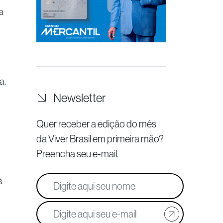
a
a.
Newsletter
Quer receber a edição do mês
da Viver Brasil
em primeira mão?
Preencha seu e-mail.
s