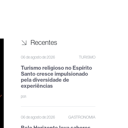
Recentes
06 de agosto de 2026
TURISMO
Turismo religioso no Espírito
Santo cresce impulsionado
pela diversidade de
experiências
por:
06 de agosto de 2026
GASTRONOMIA
Belo Horizonte leva sabores