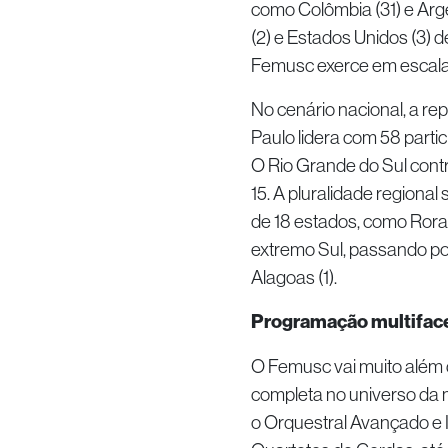
como Colômbia (31) e Arge
(2) e Estados Unidos (3) 
Femusc exerce em escala
No cenário nacional, a rep
Paulo lidera com 58 partic
O Rio Grande do Sul contr
15. A pluralidade regional
de 18 estados, como Rorai
extremo Sul, passando po
Alagoas (1).
Programação multifacet
O Femusc vai muito além 
completa no universo da 
o Orquestral Avançado e I