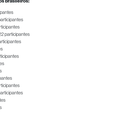
s brasileiros:
ipantes
articipantes
ticipantes
2 participantes
rticipantes
es
ticipantes
tes
s
ipantes
rticipantes
articipantes
tes
s