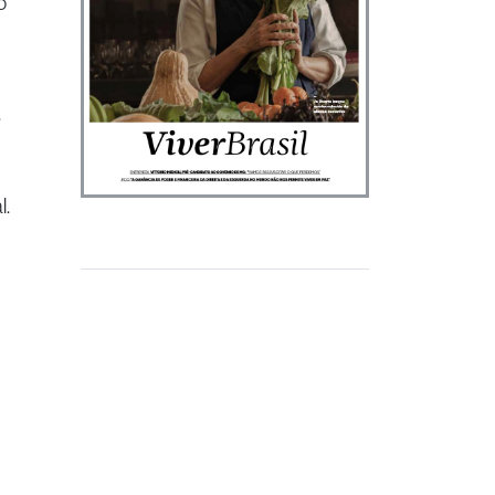
o
.
l.