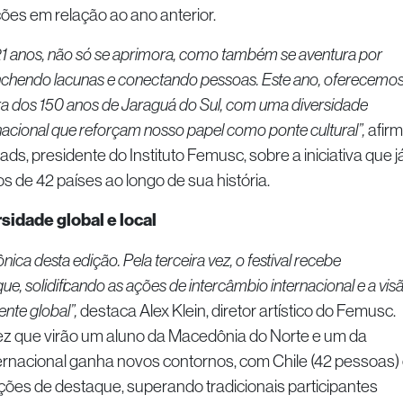
ões em relação ao ano anterior.
1 anos, não só se aprimora, como também se aventura por
nchendo lacunas e conectando pessoas. Este ano, oferecemo
ra dos 150 anos de Jaraguá do Sul, com uma diversidade
rnacional que reforçam nosso papel como ponte cultural”,
afir
s, presidente do Instituto Femusc, sobre a iniciativa que j
s de 42 países ao longo de sua história.
sidade global e local
ônica desta edição. Pela terceira vez, o festival recebe
, solidificando as ações de intercâmbio internacional e a vis
ente global”,
destaca Alex Klein, diretor artístico do Femusc.
vez que virão um aluno da Macedônia do Norte e um da
ternacional ganha novos contornos, com Chile (42 pessoas)
ções de destaque, superando tradicionais participantes