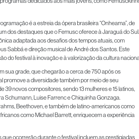
é programas dedicados aos mais jovens, como Femusckinh
ogramação é a estreia da ópera brasileira “Onheama”, de
um dos destaques que o Femusc oferece à Jaraguá do Sul
nica adaptada aos desafios dos tempos atuais, com
us Sabbá e direção musical de André dos Santos. Este
o do festival à inovação e à valorização da cultura naciona
m sua grade, que chegarão a cerca de 750 após os
ival promove a diversidade também por meio de seu
de 39 novos compositores, sendo 13 mulheres e 15 latinos,
a Schumann, Luise Farrenc e Chiquinha Gonzaga.
ahms, Beethoven, e também de latino-americanos como
e africanos como Michael Barrett, enriquecem a experiência
que ocorrerão durante o festival incluem as prestigiadas