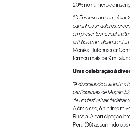
20% no número de inscriç
“O Femusc, ao completar 2
caminhos singulares, pree
um presente musical à altu
artística e um alcance inte
Monika Hufenüssler Conrad
formou mais de 9 mil aluno
Uma celebração à diver
“A diversidade cultural é a t
participantes de Moçambique
de um festival verdadeiram
Além disso, é a primeira 
Rússia. A participação in
Peru (36) assumindo posi