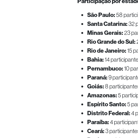
Participação por estado
São Paulo:
58 partic
Santa Catarina:
32 p
Minas Gerais:
23 par
Rio Grande do Sul:
2
Rio de Janeiro:
15 pa
Bahia:
14 participant
Pernambuco:
10 par
Paraná:
9 participan
Goiás:
8 participante
Amazonas:
5 partic
Espírito Santo:
5 pa
Distrito Federal:
4 p
Paraíba:
4 participan
Ceará:
3 participante