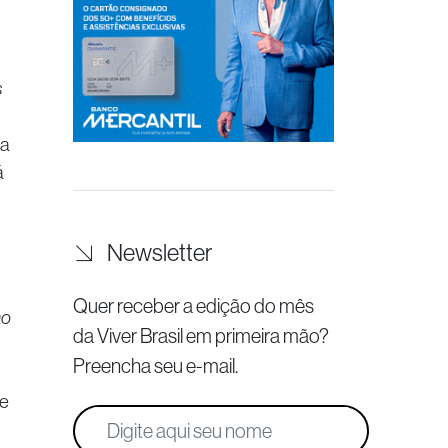
s
ma
á
Newsletter
Quer receber a edição do mês
ão
da Viver Brasil
em primeira mão?
Preencha seu e-mail.
 e