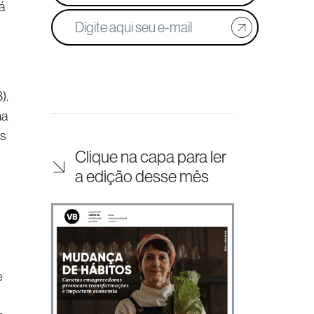
á
).
ma
es
Clique na capa para ler
a edição desse mês
e