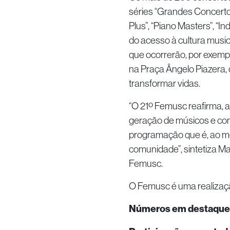
séries “Grandes Concerto
Plus”, “Piano Masters”, “I
do acesso à cultura music
que ocorrerão, por exemplo,
na Praça Ângelo Piazera, d
transformar vidas.
“O 21º Femusc reafirma,
geração de músicos e com
programação que é, ao mes
comunidade”, sintetiza Ma
Femusc.
O Femusc é uma realizaçã
Números em destaque