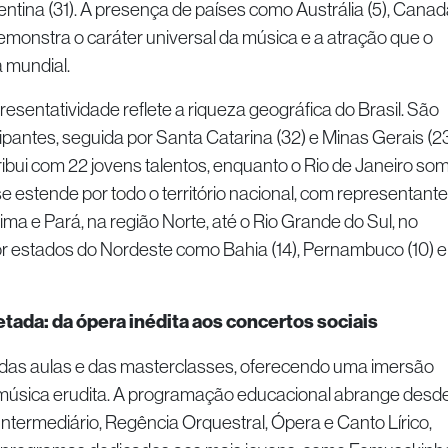
ntina (31). A presença de países como Austrália (5), Canad
demonstra o caráter universal da música e a atração que o
 mundial.
resentatividade reflete a riqueza geográfica do Brasil. São
ipantes, seguida por Santa Catarina (32) e Minas Gerais (23
ibui com 22 jovens talentos, enquanto o Rio de Janeiro so
 se estende por todo o território nacional, com representant
ma e Pará, na região Norte, até o Rio Grande do Sul, no
r estados do Nordeste como Bahia (14), Pernambuco (10) e
ada: da ópera inédita aos concertos sociais
das aulas e das masterclasses, oferecendo uma imersão
música erudita. A programação educacional abrange desd
ntermediário, Regência Orquestral, Ópera e Canto Lírico,