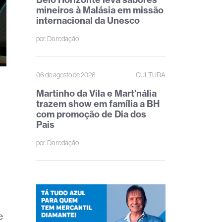
mineiros à Malásia em missão
internacional da Unesco
por:
Da redação
06 de agosto de 2026
CULTURA
Martinho da Vila e Mart’nália
trazem show em família a BH
com promoção de Dia dos
Pais
por:
Da redação
e