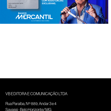
VB EDITORA E COMUNICAÇÃO LTDA
Rua Paraíba, Nº 889, Andar 3 e 4
Savassi - Belo Horizonte/ MG