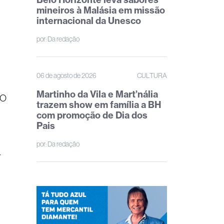
mineiros à Malásia em missão
internacional da Unesco
por:
Da redação
06 de agosto de 2026
CULTURA
Martinho da Vila e Mart’nália
ÃO
trazem show em família a BH
com promoção de Dia dos
Pais
por:
Da redação
r