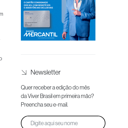
em
a
o
Newsletter
Quer receber a edição do mês
da Viver Brasil
em primeira mão?
Preencha seu e-mail.