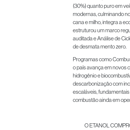
(30%) quanto puro em veíc
modernas, culminando nos
cana e milho, integra a ec
estruturou um marco regu
auditada e Análise de Cic
de desmata mento zero.
Programas como Combustí
o país avança em novos c
hidrogênio e biocombustív
descarbonização com inclu
escaláveis, fundamentais
combustão ainda em ope
O ETANOL COMPR