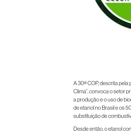
A 30ª COP, descrita pela
Clima”, convoca o setor p
a produção e o uso de bi
de etanol no Brasil e os 
substituição de combustív
Desde então, o etanol con