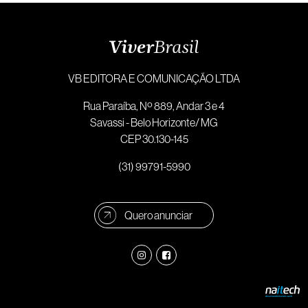
VB EDITORA E COMUNICAÇÃO LTDA
Rua Paraíba, Nº 889, Andar 3 e 4
Savassi - Belo Horizonte/ MG
CEP 30.130-145
(31) 99791-5990
Quero anunciar