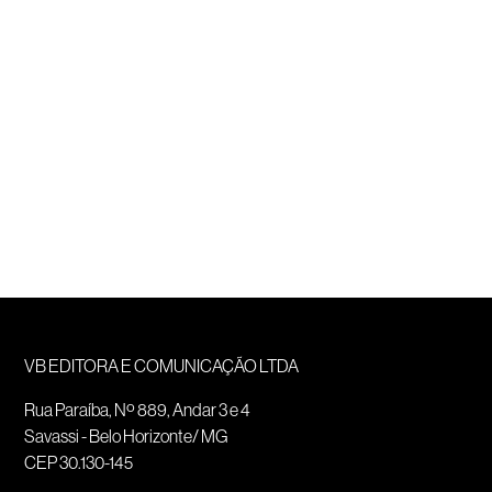
VB EDITORA E COMUNICAÇÃO LTDA
Rua Paraíba, Nº 889, Andar 3 e 4
Savassi - Belo Horizonte/ MG
CEP 30.130-145