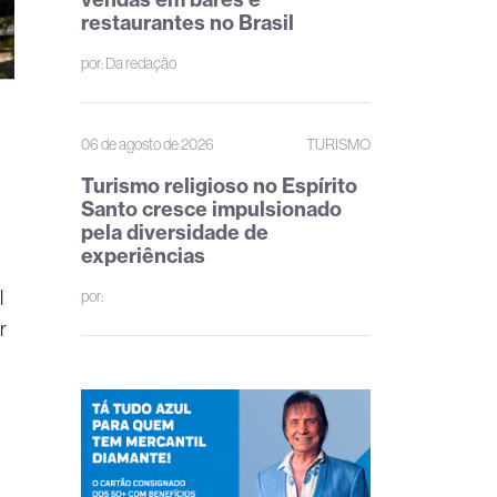
restaurantes no Brasil
por:
Da redação
06 de agosto de 2026
TURISMO
Turismo religioso no Espírito
Santo cresce impulsionado
pela diversidade de
experiências
l
por:
r