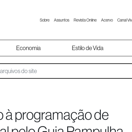
Sobre
Assuntos
Revista Online
Acervo
Canal Viv
Economia
Estilo de Vida
so à programação de
al pelo Guia Pampulha