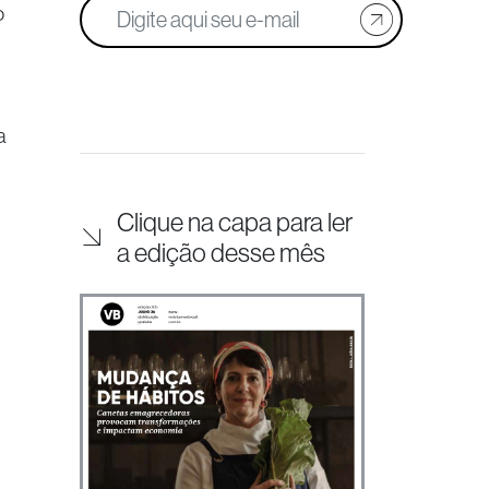
o
a
Clique na capa para ler
a edição desse mês