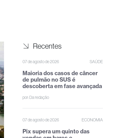
Recentes
07 de agosto de 2026
SAÚDE
Maioria dos casos de câncer
de pulmão no SUS é
descoberta em fase avançada
por:
Da redação
07 de agosto de 2026
ECONOMIA
Pix supera um quinto das
vendas em bares e