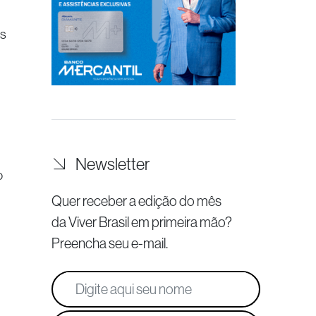
os
Newsletter
o
Quer receber a edição do mês
da Viver Brasil
em primeira mão?
Preencha seu e-mail.