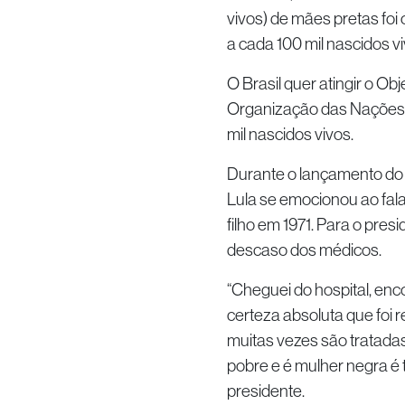
vivos) de mães pretas foi 
a cada 100 mil nascidos vi
O Brasil quer atingir o O
Organização das Nações U
mil nascidos vivos.
Durante o lançamento do p
Lula se emocionou ao fala
filho em 1971. Para o pres
descaso dos médicos.
“Cheguei do hospital, enco
certeza absoluta que foi r
muitas vezes são tratada
pobre e é mulher negra é t
presidente.