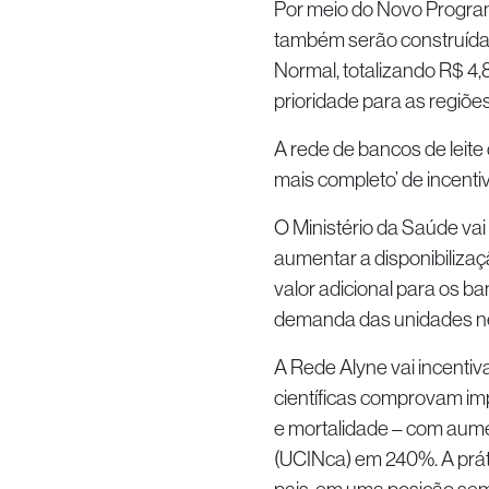
Por meio do Novo Progra
também serão construída
Normal, totalizando R$ 4,
prioridade para as regiõe
A rede de bancos de leite 
mais completo’ de incenti
O Ministério da Saúde vai
aumentar a disponibilizaç
valor adicional para os b
demanda das unidades neo
A Rede Alyne vai incentiv
científicas comprovam i
e mortalidade – com aum
(UCINca) em 240%. A prát