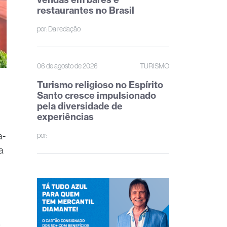
restaurantes no Brasil
por:
Da redação
06 de agosto de 2026
TURISMO
Turismo religioso no Espírito
Santo cresce impulsionado
pela diversidade de
experiências
a-
por:
a
s