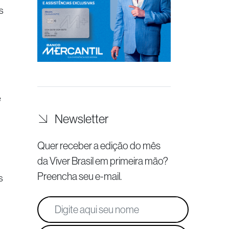
s
e
Newsletter
Quer receber a edição do mês
da Viver Brasil
em primeira mão?
Preencha seu e-mail.
s