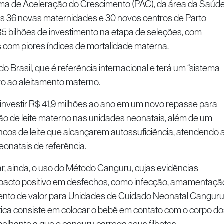
ma de Aceleração do Crescimento (PAC), da área da Saúde
s 36 novas maternidades e 30 novos centros de Parto
85 bilhões de investimento na etapa de seleções, com
s com piores índices de mortalidade materna.
do Brasil, que é referência internacional e terá um “sistema
vo ao aleitamento materno.
 investir R$ 41,9 milhões ao ano em um novo repasse para
ão de leite materno nas unidades neonatais, além de um
ancos de leite que alcançarem autossuficiência, atendendo 
natais de referência.
ar, ainda, o uso do Método Canguru, cujas evidências
mpacto positivo em desfechos, como infecção, amamentaçã
ento de valor para Unidades de Cuidado Neonatal Cangur
ica consiste em colocar o bebê em contato com o corpo do