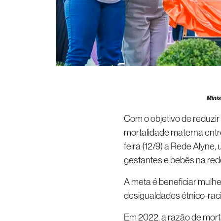
Minis
Com o objetivo de reduzi
mortalidade materna entre
feira (12/9) a Rede Alyne
gestantes e bebês na red
A meta é beneficiar mulh
desigualdades étnico-racia
Em 2022, a razão de mort