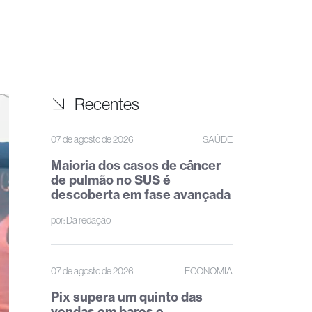
Recentes
07 de agosto de 2026
SAÚDE
Maioria dos casos de câncer
de pulmão no SUS é
descoberta em fase avançada
por:
Da redação
07 de agosto de 2026
ECONOMIA
Pix supera um quinto das
vendas em bares e