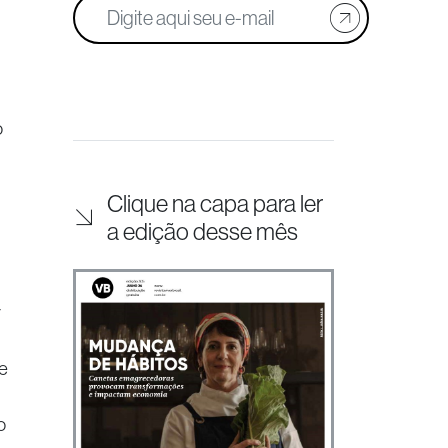
o
Clique na capa para ler
a edição desse mês
r
e
o