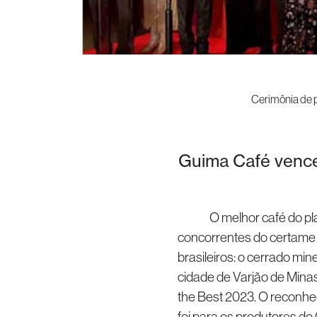
Cerimônia 
Guima Café vence 
O melhor café do planeta
concorrentes do certame 
brasileiros: o cerrado mi
cidade de Varjão de Mina
the Best 2023. O reconhec
foi para os produtores do