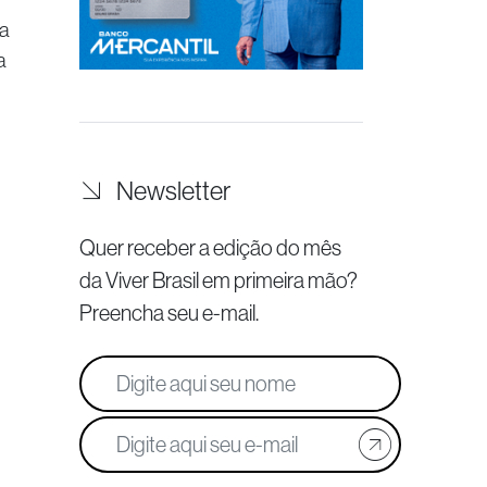
ia
a
Newsletter
Quer receber a edição do mês
da Viver Brasil
em primeira mão?
Preencha seu e-mail.