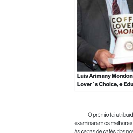
Luis Arimany Mondoni
Lover´s Choice, e Edu
O prêmio foi atribuído 
examinaram os melhores 
às cegas de cafés dos nove 