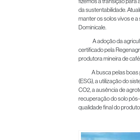
fizemos a transição para 
da sustentabilidade. Atua
manter os solos vivos e a
Dominicale.
A adoção da agricultur
certificado pela Regenagri
produtora mineira de café
A busca pelas boas prát
(ESG), a utilização do si
CO2, a ausência de agrotóx
recuperação do solo pós-
qualidade final do produto