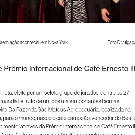
de premiação aconteceu em Nova York Foto:Divulgaç
Prêmio Internacional de Café Ernesto Il
, eleito por um seleto grupo de jurados, dentre os 27
mundial, é fruto de um dos mais importantes biomas
neiro. Da Fazenda São Mateus Agropecuária, localizada na
s, para o mundo, nasce o café campeão, vencedor do Best 
imento, através do Prêmio Internacional de Café Ernesto Il
 Guima Café, marca criada, há 40 anos, pelo empresário