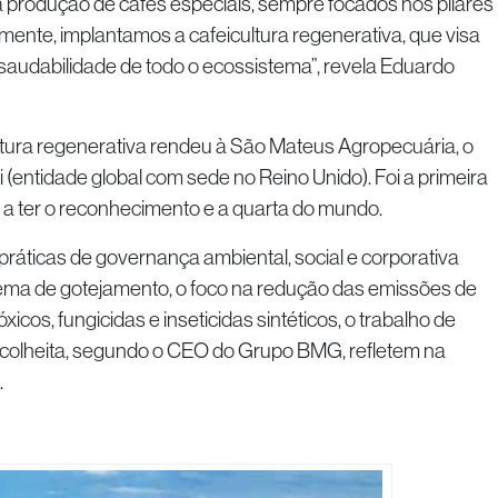
a produção de cafés especiais, sempre focados nos pilares
lmente, implantamos a cafeicultura regenerativa, que visa
 saudabilidade de todo o ecossistema”, revela Eduardo
a regenerativa rendeu à São Mateus Agropecuária, o
 (entidade global com sede no Reino Unido). Foi a primeira
 a ter o reconhecimento e a quarta do mundo.
icas de governança ambiental, social e corporativa
stema de gotejamento, o foco na redução das emissões de
icos, fungicidas e inseticidas sintéticos, o trabalho de
colheita, segundo o CEO do Grupo BMG, refletem na
.