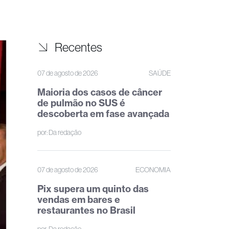
Recentes
07 de agosto de 2026
SAÚDE
Maioria dos casos de câncer
de pulmão no SUS é
descoberta em fase avançada
por:
Da redação
07 de agosto de 2026
ECONOMIA
Pix supera um quinto das
vendas em bares e
restaurantes no Brasil