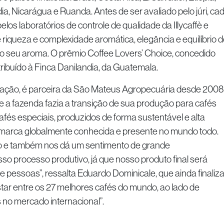
a, Nicarágua e Ruanda. Antes de ser avaliado pelo júri, ca
pelos laboratórios de controle de qualidade da Illycaffè e
 riqueza e complexidade aromática, elegância e equilíbrio d
do seu aroma. O prêmio Coffee Lovers’ Choice, concedido
tribuído à Finca Danilandia, da Guatemala.
ação, é parceira da São Mateus Agropecuária desde 2008
a fazenda fazia a transição de sua produção para cafés
fés especiais, produzidos de forma sustentável e alta
ma marca globalmente conhecida e presente no mundo todo.
ho e também nos dá um sentimento de grande
o processo produtivo, já que nosso produto final será
 pessoas”, ressalta Eduardo Dominicale, que ainda finaliza
tar entre os 27 melhores cafés do mundo, ao lado de
 no mercado internacional”.