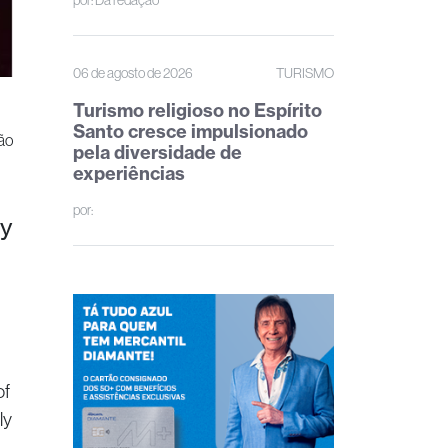
por:
Da redação
06 de agosto de 2026
TURISMO
Turismo religioso no Espírito
Santo cresce impulsionado
ão
pela diversidade de
experiências
por:
ly
of
ly