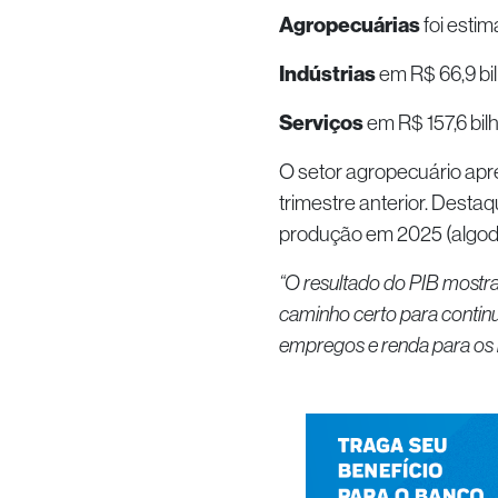
Agropecuárias
foi estim
Indústrias
em R$ 66,9 bi
Serviços
em R$ 157,6 bil
O setor agropecuário apr
trimestre anterior. Desta
produção em 2025 (algodão
“O resultado do PIB mostr
caminho certo para continu
empregos e renda para os