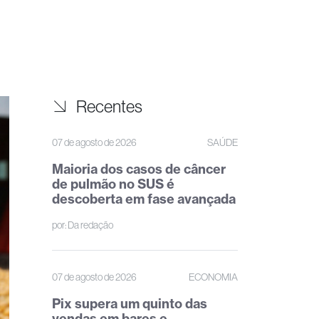
Recentes
07 de agosto de 2026
SAÚDE
Maioria dos casos de câncer
de pulmão no SUS é
descoberta em fase avançada
por:
Da redação
07 de agosto de 2026
ECONOMIA
Pix supera um quinto das
vendas em bares e