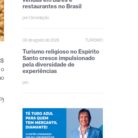
restaurantes no Brasil
por:
Da redação
06 de agosto de 2026
TURISMO
Turismo religioso no Espírito
Santo cresce impulsionado
R$
pela diversidade de
 o
experiências
mo
por:
P)