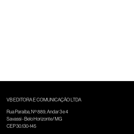
VB EDITORA E COMUNICAÇÃO LTDA
Rua Paraíba, Nº 889, Andar 3 e 4
Savassi - Belo Horizonte/ MG
CEP 30.130-145