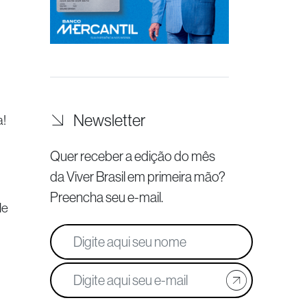
Newsletter
a!
Quer receber a edição do mês
da Viver Brasil
em primeira mão?
Preencha seu e-mail.
de