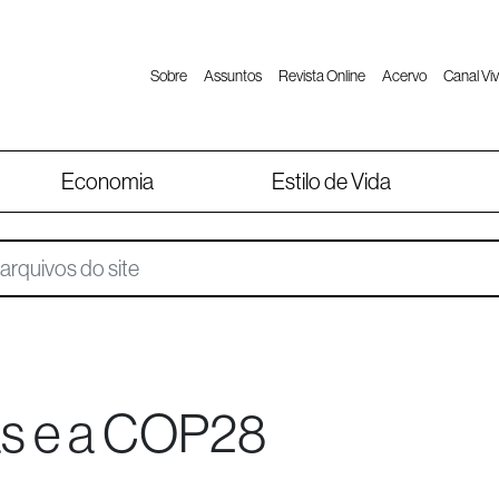
Sobre
Assuntos
Revista Online
Acervo
Canal Viv
Economia
Estilo de Vida
s e a COP28