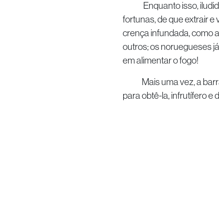
Enquanto isso, iludidos
fortunas, de que extrair 
crença infundada, como ate
outros; os noruegueses j
em alimentar o fogo!
Mais uma vez, a barra de
para obtê-la, infrutífero e