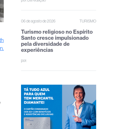
por:
Da redação
06 de agosto de 2026
TURISMO
Turismo religioso no Espírito
Santo cresce impulsionado
th
pela diversidade de
n.
experiências
por:
e