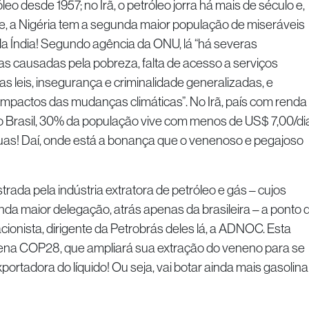
 desde 1957; no Irã, o petróleo jorra há mais de século e,
je, a Nigéria tem a segunda maior população de miseráveis
a Índia! Segundo agência da ONU, lá “há severas
s causadas pela pobreza, falta de acesso a serviços
as leis, insegurança e criminalidade generalizadas, e
mpactos das mudanças climáticas”. No Irã, país com renda
Brasil, 30% da população vive com menos de US$ 7,00/di
 ruas! Daí, onde está a bonança que o venenoso e pegajoso
 pela indústria extratora de petróleo e gás – cujos
da maior delegação, atrás apenas da brasileira – a ponto 
cionista, dirigente da Petrobrás deles lá, a ADNOC. Esta
ena COP28, que ampliará sua extração do veneno para se
ortadora do líquido! Ou seja, vai botar ainda mais gasolina