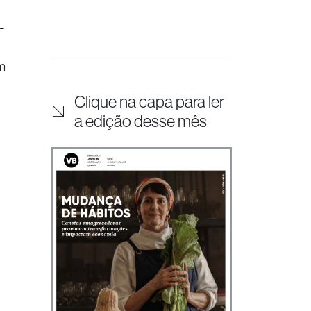
–
m
Clique na capa para ler
a edição desse mês