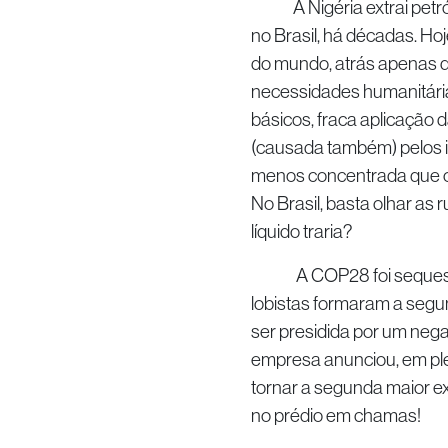
A Nigéria extrai petróleo
no Brasil, há décadas. Ho
do mundo, atrás apenas d
necessidades humanitária
básicos, fraca aplicação d
(causada também) pelos i
menos concentrada que o 
No Brasil, basta olhar as
líquido traria?
A COP28 foi sequestrada
lobistas formaram a segun
ser presidida por um nega
empresa anunciou, em pl
tornar a segunda maior exp
no prédio em chamas!