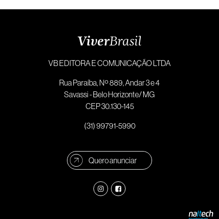
VB EDITORA E COMUNICAÇÃO LTDA
Rua Paraíba, Nº 889, Andar 3 e 4
Savassi - Belo Horizonte/ MG
CEP 30.130-145
(31) 99791-5990
Quero anunciar