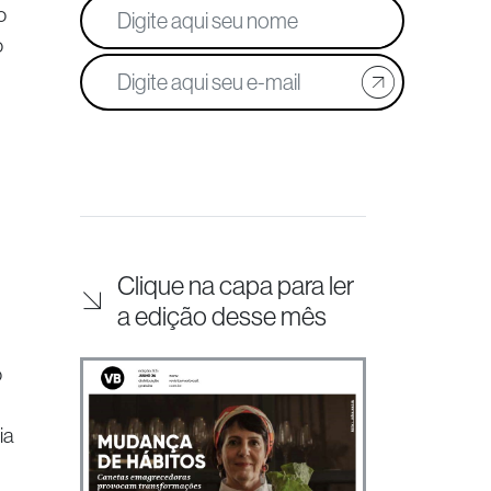
o
o
Clique na capa para ler
a edição desse mês
o
ia