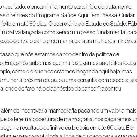
 resultado, o encaminhamento para início do tratamento
as diretrizes do Programa Saúde Aqui Tem Pressa: Cuidar
 feito em até 60 dias. O secretário de Estado de Saúde, Fáb
a iniciativa lançada como sendo um passo fundamental par
cuidado contra o câncer de mama para as mulheres mineiras
 passo que nós estamos dando dentro da política de
o. Então nós sabemos que muitos exames são feitos todos
mplo, como é o que nós estamos lançando aqui hoje, mas
 mulher a próxima etapa, ou uma consulta com especialista
a, onde de fato há o diagnóstico do câncer”, apontou
a, além de incentivar a mamografia pagando um valor a mais
 que baterem a cobertura de mamografia, nós pagaremos 
seguir o resultado definitivo da biópsia em até 60 dias. É o
rtante para garantir toda a linha de cuidado para as nossa