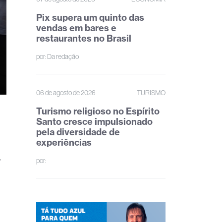
Pix supera um quinto das
vendas em bares e
restaurantes no Brasil
por:
Da redação
06 de agosto de 2026
TURISMO
Turismo religioso no Espírito
Santo cresce impulsionado
pela diversidade de
experiências
r
por: