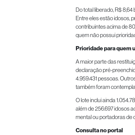
Do total liberado, R$ 8,64
Entre eles estão idosos, 
contribuintes acima de 8
quem não possui priorida
Prioridade para quem u
A maior parte das restitui
declaração pré-preenchid
4.959.431 pessoas. Outros
também foram contempla
O lote inclui ainda 1.054.7
além de 256.697 idosos ac
mental ou portadoras de 
Consulta no portal