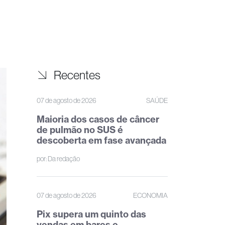
Recentes
07 de agosto de 2026
SAÚDE
Maioria dos casos de câncer
de pulmão no SUS é
descoberta em fase avançada
por:
Da redação
07 de agosto de 2026
ECONOMIA
Pix supera um quinto das
vendas em bares e