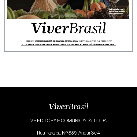
VB EDITORA E COMUNICAÇÃO LTDA
Rua Paraíba, Nº 889, Andar 3 e 4