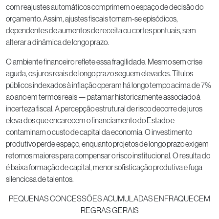
com reajustes automáticos comprimem o espaço de decisão do
orçamento. Assim, ajustes fiscais tornam-se episódicos,
dependentes de aumentos de receita ou cortes pontuais, sem
alterar a dinâmica de longo prazo.
O ambiente financeiro reflete essa fragilidade. Mesmo sem crise
aguda, os juros reais de longo prazo seguem elevados. Títulos
públicos indexados à inflação operam há longo tempo acima de 7%
ao ano em termos reais — patamar historicamente associado à
incerteza fiscal. A percepção estrutural de risco decorre de juros
eleva dos que encarecem o financiamento do Estado e
contaminam o custo de capital da economia. O investimento
produtivo perde espaço, enquanto projetos de longo prazo exigem
retornos maiores para compensar o risco institucional. O resulta do
é baixa formação de capital, menor sofisticação produtiva e fuga
silenciosa de talentos.
PEQUENAS CONCESSÕES ACUMULADAS ENFRAQUECEM
REGRAS GERAIS