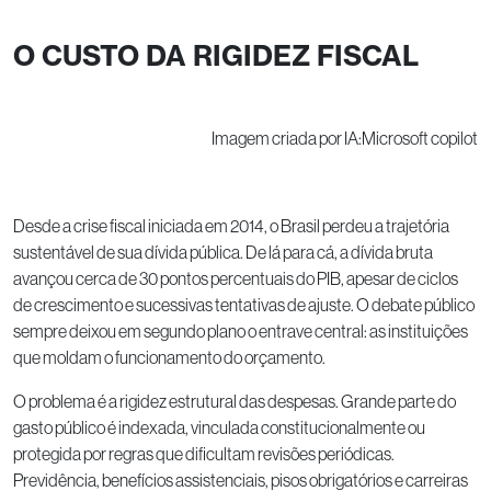
O CUSTO DA RIGIDEZ FISCAL
Imagem criada por IA:Microsoft copilot
Desde a crise fiscal iniciada em 2014, o Brasil perdeu a trajetória
sustentável de sua dívida pública. De lá para cá, a dívida bruta
avançou cerca de 30 pontos percentuais do PIB, apesar de ciclos
de crescimento e sucessivas tentativas de ajuste. O debate público
sempre deixou em segundo plano o entrave central: as instituições
que moldam o funcionamento do orçamento.
O problema é a rigidez estrutural das despesas. Grande parte do
gasto público é indexada, vinculada constitucionalmente ou
protegida por regras que dificultam revisões periódicas.
Previdência, benefícios assistenciais, pisos obrigatórios e carreiras