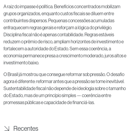
A raiz do impasse é política. Benefícios concentrados mobilizam
grupos organizados, enquanto custos fiscais se diluem entre
contribuintes dispersos. Pequenas concessões acumuladas
enfraquecem regras gerais e reforçam a lógica do privilégio.
Disciplina fiscal não é apenas contabilidade. Regras estáveis
reduzem o prêmio de risco, ampliam horizontes de investimento e
fortalecem a autoridade do Estado. Sem essa coerência, a
economia permanece presa a crescimento moderado, juros altos e
investimento baixo.
O Brasil já mostrou que consegue reformar sob pressão. O desafio
agora é diferente: reformar antes que a pressão se torne inevitável.
Sustentabilidade fiscal não depende de ideologia sobre o tamanho
do Estado, mas de um princípio simples — coerência entre
promessas públicas e capacidade de financiá-las.
Recentes