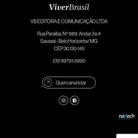
VB EDITORA E COMUNICAÇÃO LTDA
Rua Paraíba, Nº 889, Andar 3 e 4
Savassi - Belo Horizonte/ MG
CEP 30.130-145
(31) 99791-5990
Quero anunciar