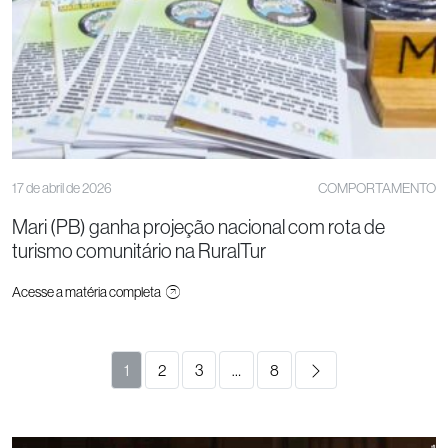
17 de abril de 2026
COMPORTAMENTO
Mari (PB) ganha projeção nacional com rota de
turismo comunitário na RuralTur
Acesse a matéria completa
1
2
3
…
8