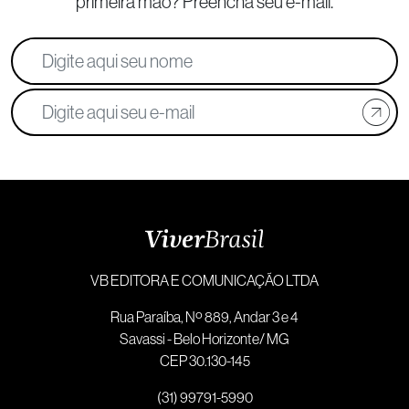
primeira mão? Preencha seu e-mail.
VB EDITORA E COMUNICAÇÃO LTDA
Rua Paraíba, Nº 889, Andar 3 e 4
Savassi - Belo Horizonte/ MG
CEP 30.130-145
(31) 99791-5990