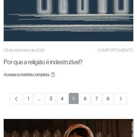
03 de setembro de 2024
COMPORTAMENTO
Por que a religião é indestrutível?
Acesse a matéria completa
1
…
3
4
5
6
7
8