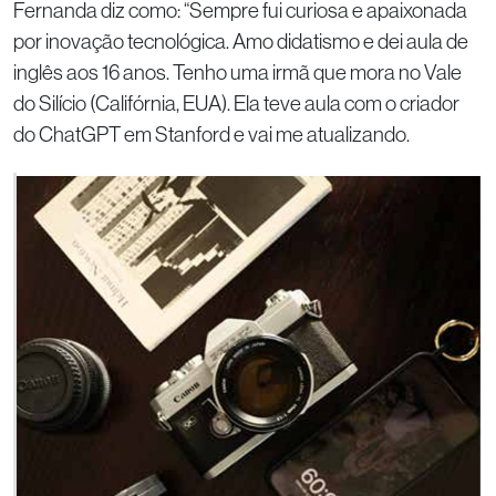
Fernanda diz como: “Sempre fui curiosa e apaixonada
por inovação tecnológica. Amo didatismo e dei aula de
inglês aos 16 anos. Tenho uma irmã que mora no Vale
do Silício (Califórnia, EUA). Ela teve aula com o criador
do ChatGPT em Stanford e vai me atualizando.