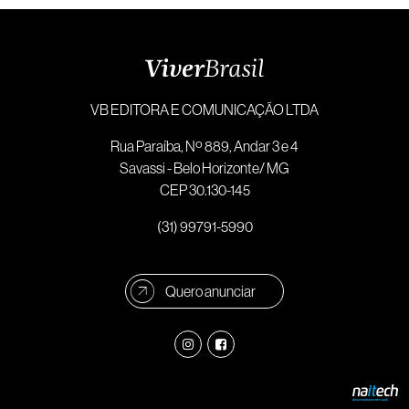
VB EDITORA E COMUNICAÇÃO LTDA
Rua Paraíba, Nº 889, Andar 3 e 4
Savassi - Belo Horizonte/ MG
CEP 30.130-145
(31) 99791-5990
Quero anunciar