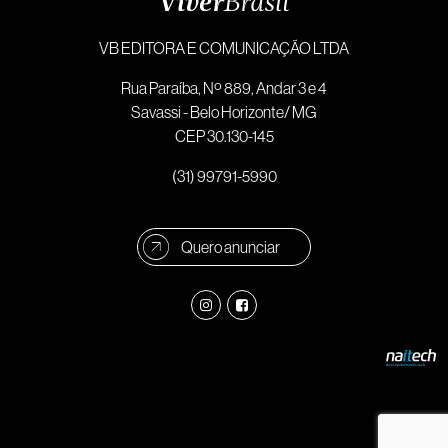
VB EDITORA E COMUNICAÇÃO LTDA
Rua Paraíba, Nº 889, Andar 3 e 4
Savassi - Belo Horizonte/ MG
CEP 30.130-145
(31) 99791-5990
Quero anunciar