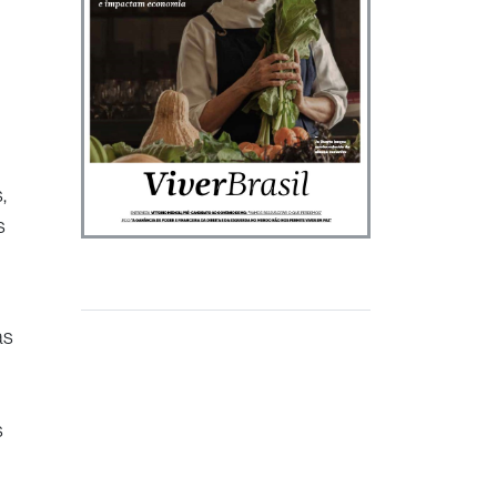
,
s
as
s