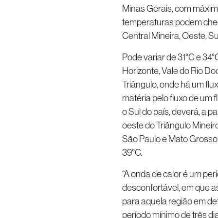
Minas Gerais, com máxima
temperaturas podem chega
Central Mineira, Oeste, Su
Pode variar de 31°C e 34°
Horizonte, Vale do Rio Do
Triângulo, onde há um flu
matéria pelo fluxo de um 
o Sul do país, deverá, a pa
oeste do Triângulo Mineir
São Paulo e Mato Grosso 
39°C.
“A onda de calor é um pe
desconfortável, em que a
para aquela região em de
período mínimo de três d