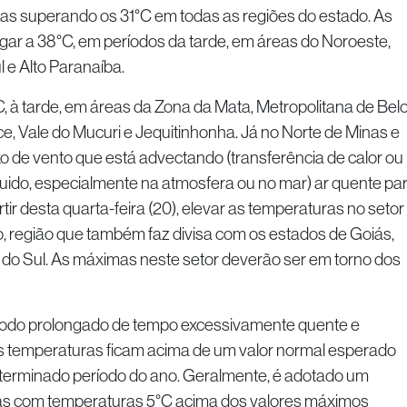
s superando os 31°C em todas as regiões do estado. As
r a 38°C, em períodos da tarde, em áreas do Noroeste,
l e Alto Paranaíba.
C, à tarde, em áreas da Zona da Mata, Metropolitana de Bel
ce, Vale do Mucuri e Jequitinhonha. Já no Norte de Minas e
xo de vento que está advectando (transferência de calor ou
fluido, especialmente na atmosfera ou no mar) ar quente pa
rtir desta quarta-feira (20), elevar as temperaturas no setor
o, região que também faz divisa com os estados de Goiás,
do Sul. As máximas neste setor deverão ser em torno dos
ríodo prolongado de tempo excessivamente quente e
s temperaturas ficam acima de um valor normal esperado
terminado período do ano. Geralmente, é adotado um
ias com temperaturas 5°C acima dos valores máximos