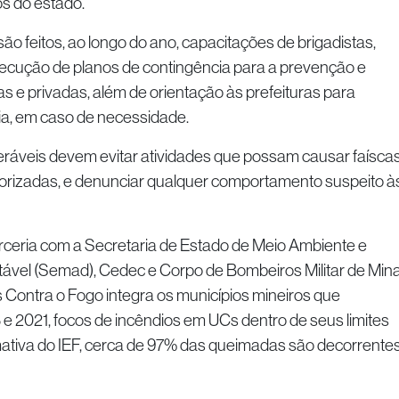
s do estado.
 são feitos, ao longo do ano, capacitações de brigadistas,
xecução de planos de contingência para a prevenção e
 e privadas, além de orientação às prefeituras para
a, em caso de necessidade.
ráveis devem evitar atividades que possam causar faíscas
rizadas, e denunciar qualquer comportamento suspeito à
rceria com a Secretaria de Estado de Meio Ambiente e
vel (Semad), Cedec e Corpo de Bombeiros Militar de Min
Contra o Fogo integra os municípios mineiros que
e 2021, focos de incêndios em UCs dentro de seus limites
imativa do IEF, cerca de 97% das queimadas são decorrente