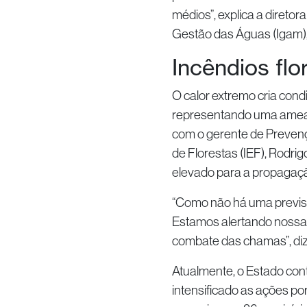
médios”, explica a diretor
Gestão das Águas (Igam),
Incêndios flo
O calor extremo cria condi
representando uma ameaç
com o gerente de Prevençã
de Florestas (IEF), Rodri
elevado para a propagaç
“Como não há uma previsão
Estamos alertando nossas
combate das chamas”, diz
Atualmente, o Estado con
intensificado as ações p