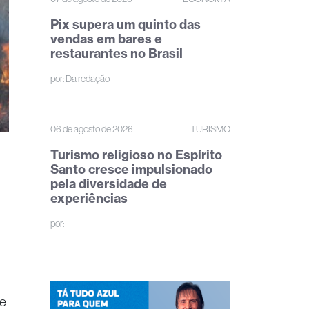
Pix supera um quinto das
vendas em bares e
restaurantes no Brasil
por:
Da redação
06 de agosto de 2026
TURISMO
Turismo religioso no Espírito
Santo cresce impulsionado
pela diversidade de
experiências
por:
re