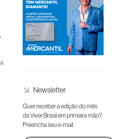
o
ra
Newsletter
Quer receber a edição do mês
da Viver Brasil
em primeira mão?
Preencha seu e-mail.