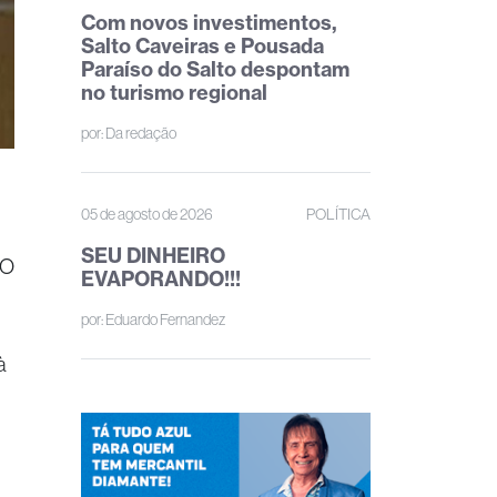
Com novos investimentos,
Salto Caveiras e Pousada
Paraíso do Salto despontam
no turismo regional
por:
Da redação
05 de agosto de 2026
POLÍTICA
SEU DINHEIRO
ÃO
EVAPORANDO!!!
por:
Eduardo Fernandez
à