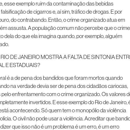
nte, esse exemplo ruim da contaminação das bebidas
falsificação de cigarros e, aí sim, tráfico de drogas. E por
ouro, do contrabando. Então, o crime organizado atua em
mbém assusta. A população comum não percebe que o crime
to dela do que ela imagina quando, por exemplo, alguém
cado.
RIO DE JANEIRO MOSTRA A FALTA DE SINTONIA ENTR
L E ESTADUAIS?
ral é a de pena dos bandidos que foram mortos quando
ando na verdade devia ser de pena dos cidadãos cariocas,
 pelo enfrentamento com o crime organizado. Os valores d
pletamente invertidos. E esse exemplo do Rio de Janeiro, 
está acontecendo. Só quem tem o monopólio da violência
cia. O civil não pode usar a violência. Acreditar que bandi
e dizer que isso não é um problema é um erro, é um erro