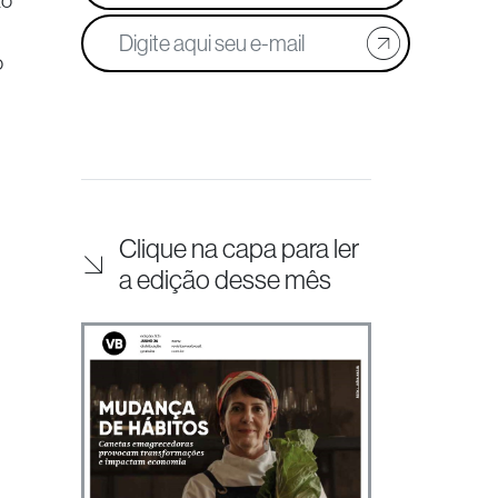
ão
o
Clique na capa para ler
a edição desse mês