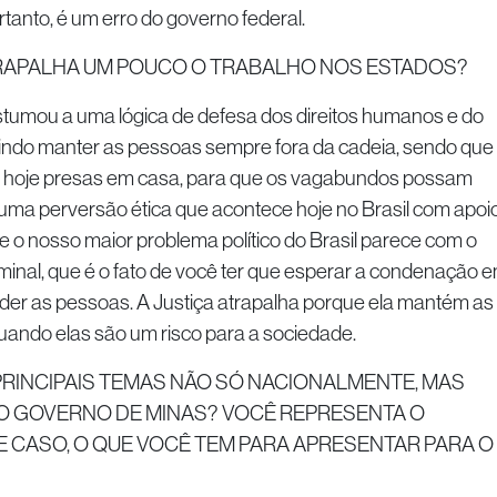
rtanto, é um erro do governo federal.
TRAPALHA UM POUCO O TRABALHO NOS ESTADOS?
costumou a uma lógica de defesa dos direitos humanos e do
erindo manter as pessoas sempre fora da cadeia, sendo que
 hoje presas em casa, para que os vagabundos possam
 é uma perversão ética que acontece hoje no Brasil com apoi
ue o nosso maior problema político do Brasil parece com o
minal, que é o fato de você ter que esperar a condenação 
nder as pessoas. A Justiça atrapalha porque ela mantém as
ando elas são um risco para a sociedade.
 PRINCIPAIS TEMAS NÃO SÓ NACIONALMENTE, MAS
O GOVERNO DE MINAS? VOCÊ REPRESENTA O
E CASO, O QUE VOCÊ TEM PARA APRESENTAR PARA O