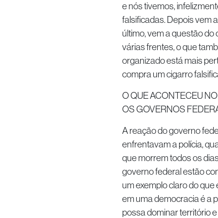
e nós tivemos, infelizme
falsificadas. Depois vem a 
último, vem a questão do 
várias frentes, o que ta
organizado está mais per
compra um cigarro falsifi
O QUE ACONTECEU NO 
OS GOVERNOS FEDERA
A reação do governo fede
enfrentavam a polícia, qu
que morrem todos os dias
governo federal estão com
um exemplo claro do que 
em uma democracia é a polí
possa dominar território 