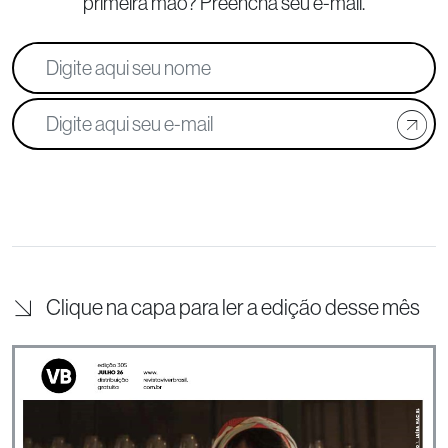
primeira mão? Preencha seu e-mail.
Clique na capa para ler a edição desse mês