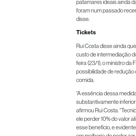
patamares ideais ainda d
foram num passado recent
disse.
Tickets
Rui Costa disse ainda que
custo de intermediação d
feira (23/1), o ministro 
possibilidade de redução 
comida.
“A essência dessa medida s
substantivamente inferior 
afirmou Rui Costa. “Tecni
ele perder 10% do valor 
esse benefício, e evidente
em melhoria do poder aqui