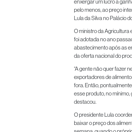
enxergar um lucro a ganhar
pelo menos, ao preço inter
Lula da Silva no Palácio do
O ministro da Agricultura
foi adotada no ano passad
abastecimento após as e
da oferta nacional do prod
“A gente não quer fazer 
exportadores de alimentos
fora. Então, pontualmente
esse produto, no mínimo, 
destacou.
O presidente Lula coorden
baixar o preço dos alime
semana, quando o próprio L