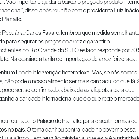
. Vão importar e ajudar a baixar o preço do produto interno
nacional”, disse, após reunião com o presidente Luiz Inácio
 Planalto.
 e Pecuária, Carlos Fávaro, lembrou que medida semelhant
o para segurar os preços do arroz e garantir o
nchentes no Rio Grande do Sul. O estado responde por 70
uto. Na ocasião, a tarifa de importação de arroz foi zerada.
nenhum tipo de intervenção heterodoxa. Mas, se nós somos
, não pode o nosso alimento ser mais caro aqui do que tá l
, pode ser, se confirmado, abaixada as alíquotas para que
ganhe a paridade internacional que é o que rege o mercado
ou reunião, no Palácio do Planalto, para discutir formas de
ntos no país. O tema ganhou centralidade no governo essa
ula afirmou, em reunião ministerial, que esta é a prioridad