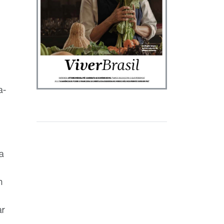
a-
a
m
ar
.