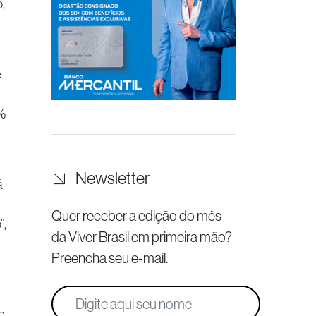
,
e
%
Newsletter
á
Quer receber a edição do mês
”,
da Viver Brasil
em primeira mão?
Preencha seu e-mail.
e