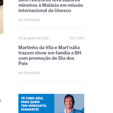
mineiros à Malásia em missão
internacional da Unesco
por:
Da redação
06 de agosto de 2026
CULTURA
Martinho da Vila e Mart’nália
trazem show em família a BH
com promoção de Dia dos
Pais
por:
Da redação
o