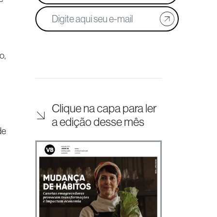
o,
Clique na capa para ler
a edição desse mês
de