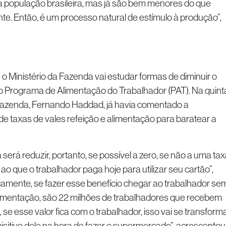
a população brasileira, mas já são bem menores do que
e. Então, é um processo natural de estímulo à produção”,
 o Ministério da Fazenda vai estudar formas de diminuir o
o Programa de Alimentação do Trabalhador (PAT). Na quint
da Fazenda, Fernando Haddad, já havia comentado a
de taxas de vales refeição e alimentação para baratear a
erá reduzir, portanto, se possível a zero, se não a uma tax
ao que o trabalhador paga hoje para utilizar seu cartão”,
camente, se fazer esse benefício chegar ao trabalhador se
alimentação, são 22 milhões de trabalhadores que recebem
, se esse valor fica com o trabalhador, isso vai se transform
sitivo dele na hora de fazer o supermercado”, acrescentou