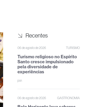
Recentes
06 de agosto de 2026
TURISMO
Turismo religioso no Espírito
Santo cresce impulsionado
pela diversidade de
experiências
por:
06 de agosto de 2026
GASTRONOMIA
Belo Horizonte leva sabores