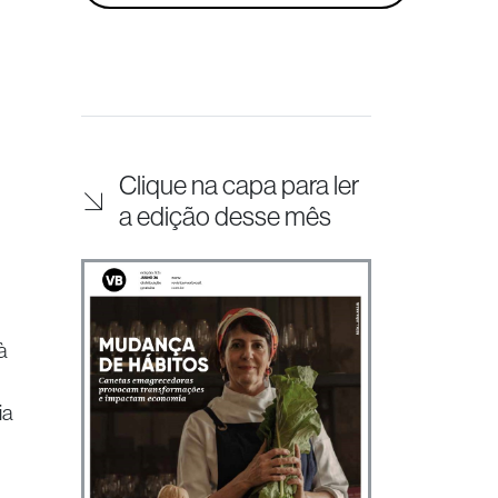
Clique na capa para ler
a edição desse mês
à
ia