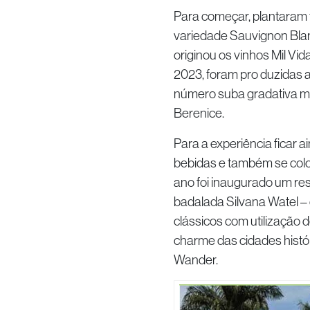
Para começar, plantaram 
variedade Sauvignon Blanc
originou os vinhos Mil Vi
2023, foram pro duzidas 
número suba gradativa me
Berenice.
Para a experiência ficar a
bebidas e também se col
ano foi inaugurado um res
badalada Silvana Watel – 
clássicos com utilização
charme das cidades histór
Wander.