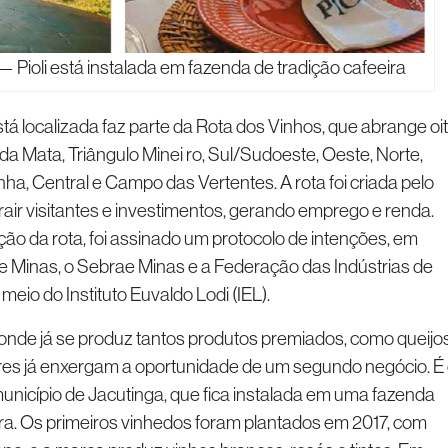
Pioli está instalada em fazenda de tradição cafeeira
stá localizada faz parte da Rota dos Vinhos, que abrange oi
da Mata, Triângulo Minei ro, Sul/Sudoeste, Oeste, Norte,
nha, Central e Campo das Vertentes. A rota foi criada pelo
air visitantes e investimentos, gerando emprego e renda.
ação da rota, foi assinado um protocolo de intenções, em
e Minas, o Sebrae Minas e a Federação das Indústrias de
meio do Instituto Euvaldo Lodi (IEL).
 onde já se produz tantos produtos premiados, como queijo
ores já enxergam a oportunidade de um segundo negócio. É
 município de Jacutinga, que fica instalada em uma fazenda
ira. Os primeiros vinhedos foram plantados em 2017, com