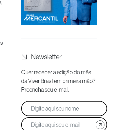
,
os
Newsletter
Quer receber a edição do mês
da Viver Brasil
em primeira mão?
Preencha seu e-mail.