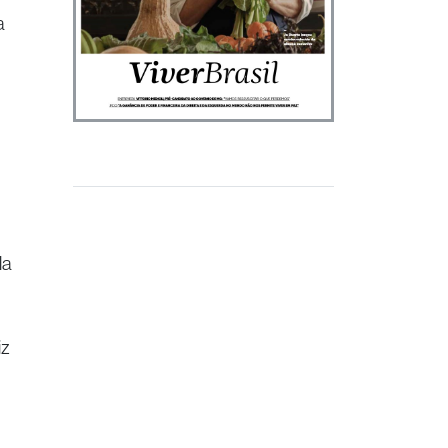
a
la
iz