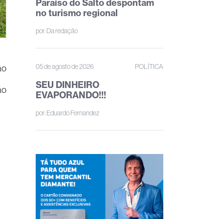
Paraíso do Salto despontam
no turismo regional
por:
Da redação
05 de agosto de 2026
POLÍTICA
ão
SEU DINHEIRO
ão
EVAPORANDO!!!
por:
Eduardo Fernandez
e