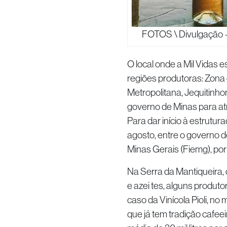
FOTOS \ Divulgação — 
O local onde a Mil Vidas e
regiões produtoras: Zona 
Metropolitana, Jequitinho
governo de Minas para atr
Para dar início à estrutur
agosto, entre o governo d
Minas Gerais (Fiemg), por 
Na Serra da Mantiqueira,
e azei tes, alguns produt
caso da Vinícola Pioli, no
que já tem tradição cafee