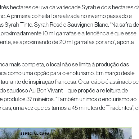
três hectares de uva da variedade Syrah e dois hectares d
. A primeira colheita foi realizada no inverno passado e
das Syrah Tinto, Syrah Rosé e Sauvignon Blanc. “Na safra de
aproximadamente 10 mil garrafas e a tendência é que esse
nte, se aproximando de 20 mil garrafas por ano”, aponta
inda mais completa, o local não se limita à produção das
oca como uma opção para o enoturismo. Em março deste
taurante de inspiração francesa. O cardápio é assinado pe
do saudoso Au Bon Vivant – que propõe a re leitura de
 de produtos 37 mineiros. “Também unimos o enoturismo ao
icas, uma vez que es tamos a 45 minutos de Tiradentes”, d