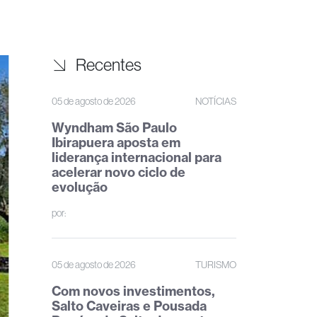
Recentes
05 de agosto de 2026
NOTÍCIAS
Wyndham São Paulo
Ibirapuera aposta em
liderança internacional para
acelerar novo ciclo de
evolução
por:
05 de agosto de 2026
TURISMO
Com novos investimentos,
Salto Caveiras e Pousada