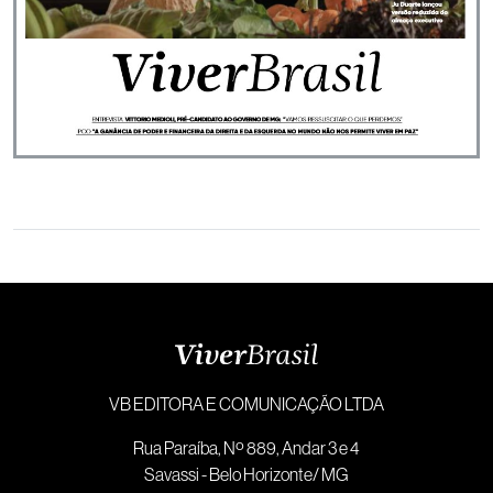
VB EDITORA E COMUNICAÇÃO LTDA
Rua Paraíba, Nº 889, Andar 3 e 4
Savassi - Belo Horizonte/ MG