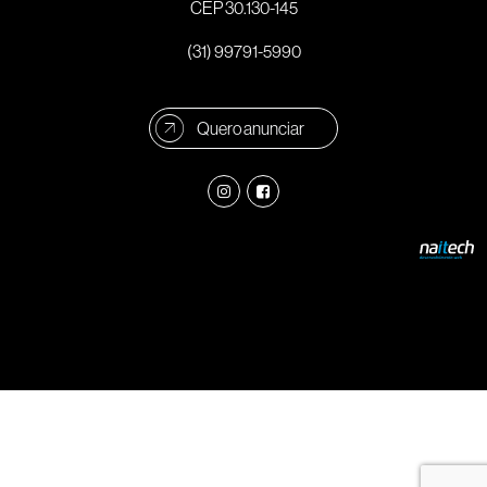
CEP 30.130-145
(31) 99791-5990
Quero anunciar