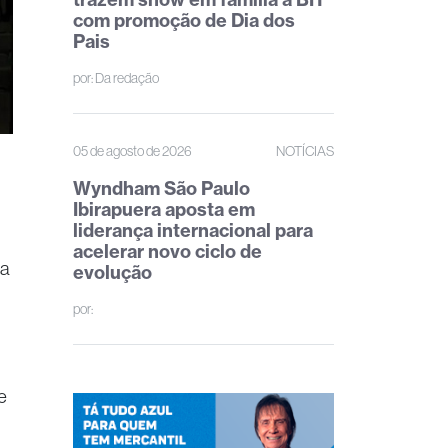
com promoção de Dia dos
Pais
por:
Da redação
05 de agosto de 2026
NOTÍCIAS
Wyndham São Paulo
Ibirapuera aposta em
liderança internacional para
acelerar novo ciclo de
ta
evolução
por:
e