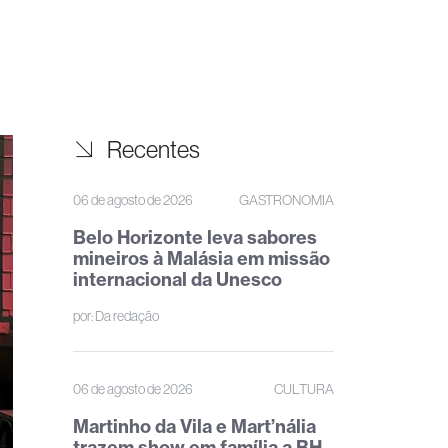
Recentes
06 de agosto de 2026
GASTRONOMIA
Belo Horizonte leva sabores
mineiros à Malásia em missão
internacional da Unesco
por:
Da redação
06 de agosto de 2026
CULTURA
Martinho da Vila e Mart’nália
trazem show em família a BH