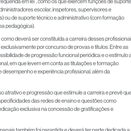
requerida em lei”, como os que exercem funções de suport
dministradores escolar, inspetores, supervisores e
) ou de suporte técnico e administrativo (com formação
ea pedagógica).
 como deverá ser constituída a carreira desses profissionai
exclusivamente por concurso de provas e títulos. Entre as
sibilidade de progressão funcional periódica e o estímulo 
onal, em que levem em conta as titulações e formação
e desempenho e experiência profissional, além da
o atrativo e progressão que estimule a carreira e prevê qu
pecificidades das redes de ensino e questões como
dedicação exclusiva na concessão de gratificações e
manais também foi garantida e deverá ter parte dedicada a