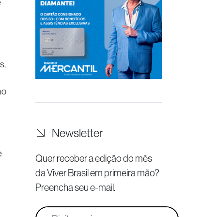
e
s,
ao
Newsletter
e
Quer receber a edição do mês
da Viver Brasil
em primeira mão?
Preencha seu e-mail.