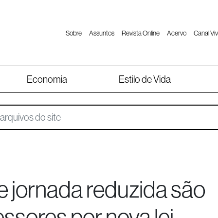
Sobre
Assuntos
Revista Online
Acervo
Canal Viv
Economia
Estilo de Vida
 e jornada reduzida são
essores por nova lei