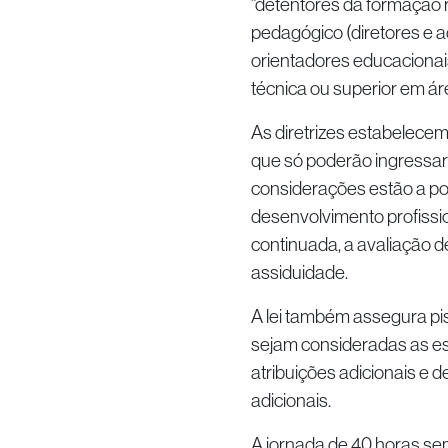
“detentores da formação 
pedagógico (diretores e a
orientadores educacionais
técnica ou superior em ár
As diretrizes estabelecem
que só poderão ingressar 
considerações estão a pos
desenvolvimento profissi
continuada, a avaliação d
assiduidade.
A lei também assegura pis
sejam consideradas as es
atribuições adicionais e 
adicionais.
A jornada de 40 horas se