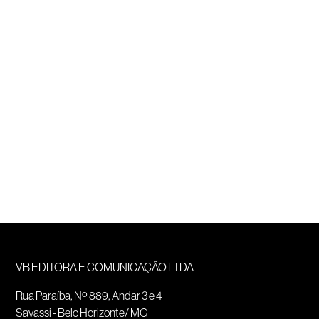
VB EDITORA E COMUNICAÇÃO LTDA
Rua Paraíba, Nº 889, Andar 3 e 4
Savassi - Belo Horizonte/ MG