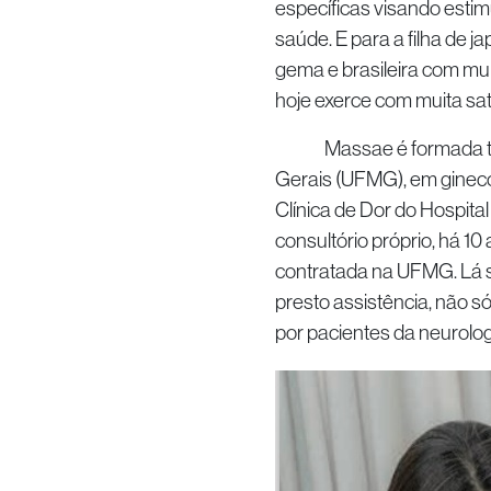
específicas visando esti
saúde. E para a filha de 
gema e brasileira com mui
hoje exerce com muita sat
Massae é formada tamb
Gerais (UFMG), em ginecol
Clínica de Dor do Hospit
consultório próprio, há 10
contratada na UFMG. Lá s
presto assistência, não 
por pacientes da neurologia