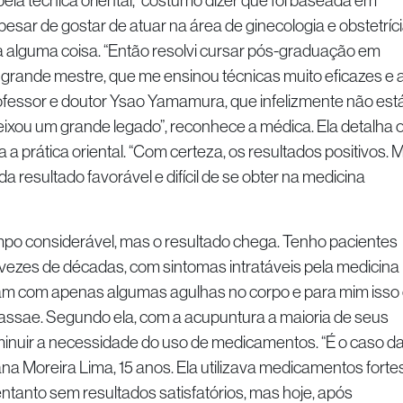
técnica oriental, “costumo dizer que foi baseada em
pesar de gostar de atuar na área de ginecologia e obstetríci
a alguma coisa. “Então resolvi cursar pós-graduação em
grande mestre, que me ensinou técnicas muito eficazes e 
rofessor e doutor Ysao Yamamura, que infelizmente não est
ixou um grande legado”, reconhece a médica. Ela detalha 
a prática oriental. “Com certeza, os resultados positivos. 
 resultado favorável e difícil de se obter na medicina
considerável, mas o resultado chega. Tenho pacientes
 vezes de décadas, com sintomas intratáveis pela medicina
am com apenas algumas agulhas no corpo e para mim isso
assae. Segundo ela, com a acupuntura a maioria de seus
nuir a necessidade do uso de medicamentos. “É o caso d
a Moreira Lima, 15 anos. Ela utilizava medicamentos forte
entanto sem resultados satisfatórios, mas hoje, após