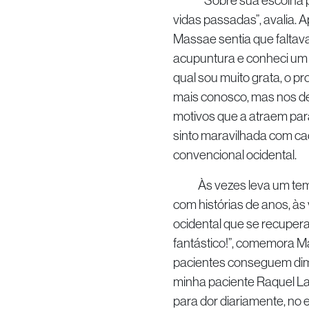
Sobre sua escolha pela 
vidas passadas”, avalia. A
Massae sentia que faltav
acupuntura e conheci um 
qual sou muito grata, o p
mais conosco, mas nos de
motivos que a atraem para 
sinto maravilhada com cada
convencional ocidental.
Às vezes leva um tempo 
com histórias de anos, às
ocidental que se recuper
fantástico!”, comemora M
pacientes conseguem dimi
minha paciente Raquel Lan
para dor diariamente, no 