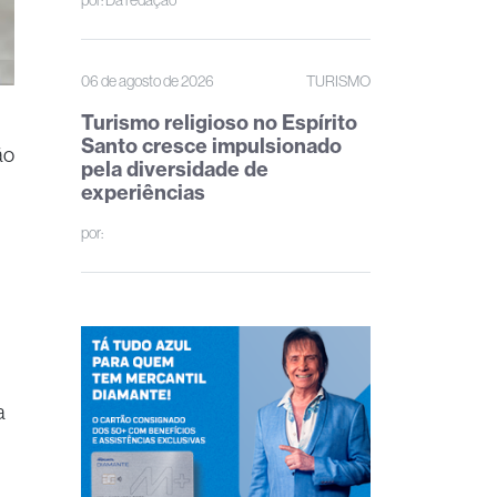
por:
Da redação
06 de agosto de 2026
TURISMO
Turismo religioso no Espírito
Santo cresce impulsionado
ão
pela diversidade de
experiências
por:
a