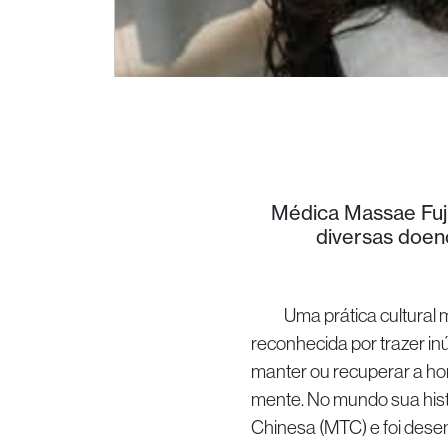
Médica Massae Fuji
diversas doen
Uma prática cultural mil
reconhecida por trazer i
manter ou recuperar a hom
mente. No mundo sua histór
Chinesa (MTC) e foi desen